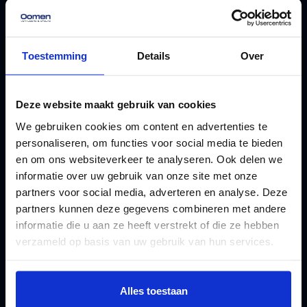
Vandaag nog geregeld,
Toestemming
Details
Over
zonder zorgen.
Vraag vrijblijvende offerte aan
Deze website maakt gebruik van cookies
Enkel opslag
Ontdek onze veilige en innoverende
We gebruiken cookies om content en advertenties te
nodig?
opslagmogelijkheden
personaliseren, om functies voor social media te bieden
en om ons websiteverkeer te analyseren. Ook delen we
informatie over uw gebruik van onze site met onze
partners voor social media, adverteren en analyse. Deze
partners kunnen deze gegevens combineren met andere
informatie die u aan ze heeft verstrekt of die ze hebben
Aandacht voor wat belangrijk is.
verzameld op basis van uw gebruik van hun services.
We helpen je graag met een zorgeloze verhuizing of flexibele
opslag. Vraag vrijblijvend een indicatie aan of plan direct je
Alles toestaan
verhuizing.