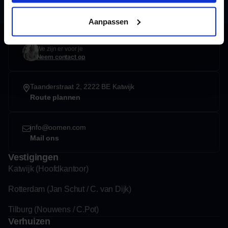
Aanpassen
Contact
We zijn er voor je
Neem contact op
Taanderstraat 2, 2222 BE Katwijk
Route plannen
info@oomen.com
Mail ons
Vestigingen
Katwijk (Hoofdkantoor)
Rotterdam (Jan Schut / C. van Dijk)
Tilburg (Nouwens / C.Pot)
Verhuizen