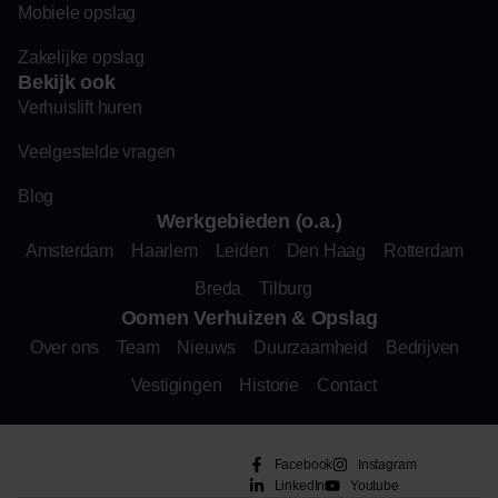
Mobiele opslag
Zakelijke opslag
Bekijk ook
Verhuislift huren
Veelgestelde vragen
Blog
Werkgebieden (o.a.)
Amsterdam
Haarlem
Leiden
Den Haag
Rotterdam
Breda
Tilburg
Oomen Verhuizen & Opslag
Over ons
Team
Nieuws
Duurzaamheid
Bedrijven
Vestigingen
Historie
Contact
Facebook
Instagram
LinkedIn
Youtube