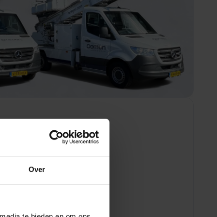
ging in de buurt.
Over
 media te bieden en om ons