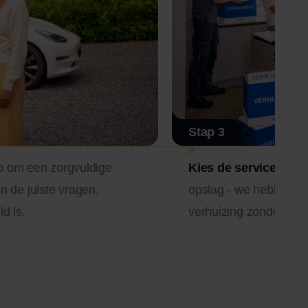
Stap 3
 om een zorgvuldige
Kies de service die bi
en de juiste vragen,
opslag - we hebben alt
ld is.
verhuizing zonder stre