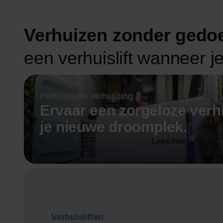
Verhuizen zonder gedo
een verhuislift wanneer je
Particuliere verhuizing
Ervaar een zorgeloze verh
je nieuwe droomplek.
Lees meer
Verhuisliften