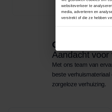
websiteverkeer te analyseren
media, adverteren en analys
verstrekt of die ze hebben v
Oomen verhuiz
Aandacht voor w
Met ons team van ervar
beste verhuismateriaal
zorgeloze verhuizing.