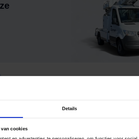
nze
Verzorgingsgebieden
Vind een vesti
Zoek vestiging in de buurt
Details
 van cookies
ent en advertenties te personaliseren, om functies voor social