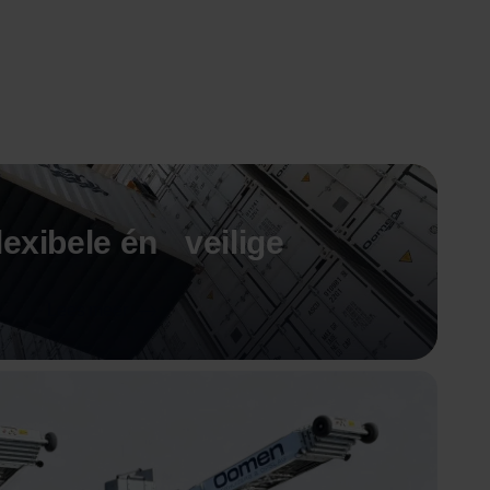
exibele én veilige
Lees meer