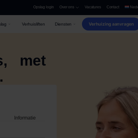
Opslag login
Over ons
Vacatures
Contact
Nede
Verhuizing aanvragen
lag
Verhuisliften
Diensten
is, met
.
Informatie