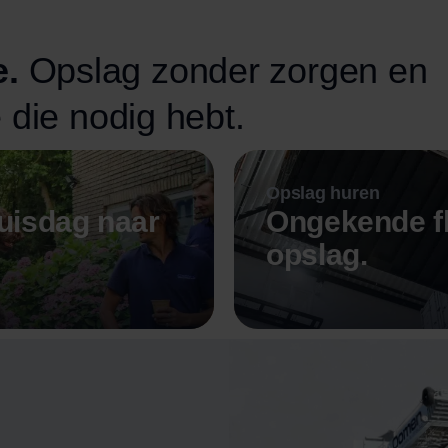
e.
Opslag zonder zorgen en
 die nodig hebt.
Opslag huren
uisdag naar
Ongekende fl
opslag.