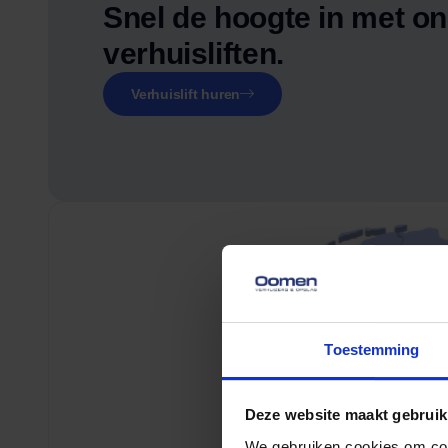
Snel de hoogte in met o
verhuisliften.
Verhuislift huren
Toestemming
Deze website maakt gebruik
We gebruiken cookies om cont