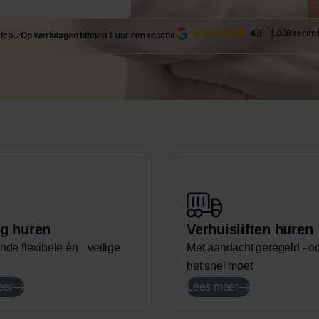
4.8
1.008 recen
sico
Op werkdagen binnen 1 uur een reactie
g huren
Verhuisliften huren
de flexibele én veilige
Met aandacht geregeld - oo
het snel moet
eer
Lees meer