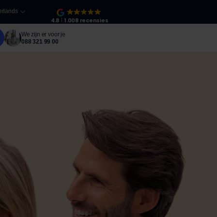
rlands
4.8
1.008 recensies
We zijn er voor je
088 321 99 00