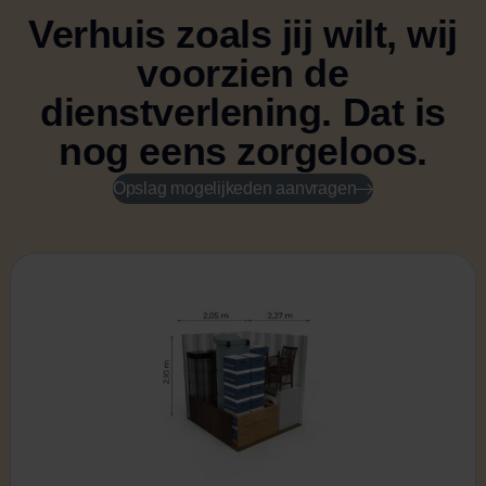
e
Verhuis zoals jij wilt, wij
r
o
voorzien de
p
s
dienstverlening.
Dat is
l
nog eens zorgeloos.
a
g
Opslag mogelijkeden aanvragen