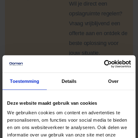
Wil je direct een
opslagruimte regelen?
Vraag vrijblijvend een
offerte aan en ontdek de
beste oplossing voor
jouw situatie.
Opslag mogelijkheden
aanvragen
Ook verhuizen?
Bekijk onze
Toestemming
Details
Over
verhuisservice
Deze website maakt gebruik van cookies
Roep je opslagbox op via onze app
We gebruiken cookies om content en advertenties te
Levering van de opslagbox aan huis mogelijk
personaliseren, om functies voor social media te bieden
24u geavanceerde bewaking & klimaatcontrole
en om ons websiteverkeer te analyseren. Ook delen we
informatie over uw gebruik van onze site met onze