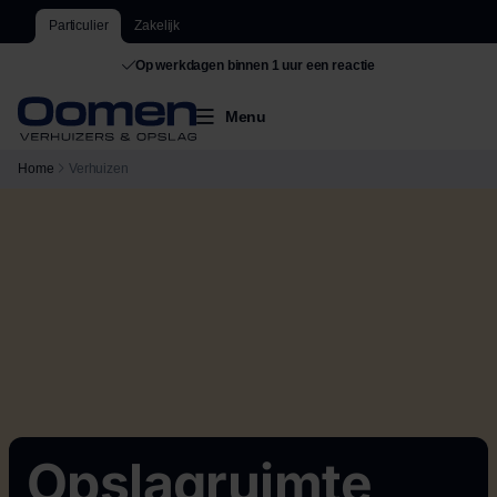
Particulier
Zakelijk
De grootste van Nederland
Menu
Home
Verhuizen
Opslagruimte