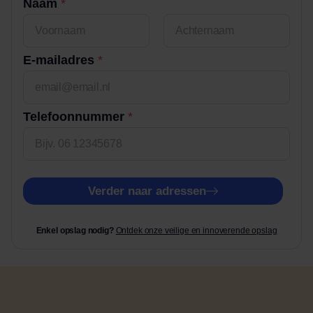
Naam
*
Voornaam
Achternaam
E-mailadres
*
i
Telefoonnummer
*
n
T
e
l
e
Verder naar adressen
f
o
o
Enkel opslag nodig?
Ontdek onze veilige en innoverende opslag
n
n
u
m
m