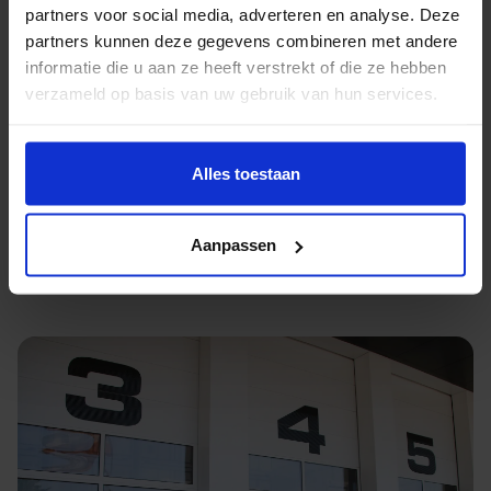
partners voor social media, adverteren en analyse. Deze
partners kunnen deze gegevens combineren met andere
Opslagruimte huren in
informatie die u aan ze heeft verstrekt of die ze hebben
verzameld op basis van uw gebruik van hun services.
Bloemendaal
Tijdelijk ruimte tekort in je woning in Bloemendaal, bij
Alles toestaan
een verhuizing of verbouwing? Bij Oomen huur je
veilige opslag, precies op maat en zo lang als je wilt.
Aanpassen
Droog, schoon en goed beveiligd.