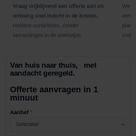
Vraag vrijblijvend een offerte aan en
We n
ontvang snel inzicht in de kosten.
een zo
Heldere uurtarieven, zonder
plann
verrassingen in de werkwijze.
zodat 
Van huis naar thuis, met
aandacht geregeld.
Offerte aanvragen in 1
minuut
Aanhef
*