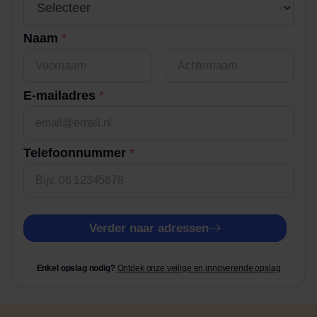
f
e
r
Naam
*
t
e
h
Voornaam
Achternaam
u
E-mailadres
*
i
s
n
Telefoonnummer
*
u
m
m
e
r
Verder naar adressen
V
o
o
Enkel opslag nodig?
Ontdek onze veilige en innoverende opslag
r