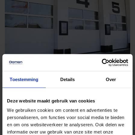
Altijd veilig, schoon en
Toestemming
Details
Over
professioneel geregeld
Al onze opslagoplossingen zijn ontworpen met focus
Deze website maakt gebruik van cookies
op veiligheid, duurzaamheid en gemak. Onze
We gebruiken cookies om content en advertenties te
opslaghallen zijn
geconditioneerd
,
BORG klasse 3
personaliseren, om functies voor social media te bieden
en om ons websiteverkeer te analyseren. Ook delen we
beveiligd
en
ISO 27001 gecertificeerd
. Je spullen
informatie over uw gebruik van onze site met onze