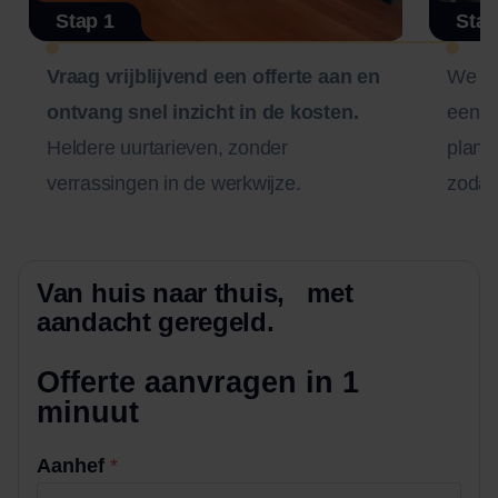
Stap 1
Stap
Vraag vrijblijvend een offerte aan en
We n
ontvang snel inzicht in de kosten.
een zo
Heldere uurtarieven, zonder
plann
verrassingen in de werkwijze.
zodat 
Van huis naar thuis, met
aandacht geregeld.
Offerte aanvragen in 1
minuut
O
Aanhef
*
f