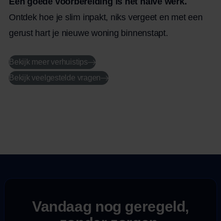
Een goede voorbereiding is het halve werk.
te gebruiken en te kiezen voor energiezuinig
Ontdek hoe je slim inpakt, niks vergeet en met een
transport, zoals elektrische verhuiswagens. Ook
gerust hart je nieuwe woning binnenstapt.
na de verhuizing speelt duurzaamheid een rol,
bijvoorbeeld bij het inrichten van de […]
Bekijk meer verhuistips
Bekijk veelgestelde vragen
Vandaag nog geregeld,