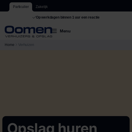
Particulier
Zakelijk
De grootste van Nederland
Menu
Home
Verhuizen
Opslag huren