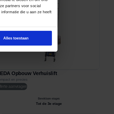
ze partners voor social
nformatie die u aan ze heeft
Alles toestaan
EDA Opbouw Verhuislift
mpact en precies
ferte aanvragen
Bereikbare etages
Tot de 3e etage