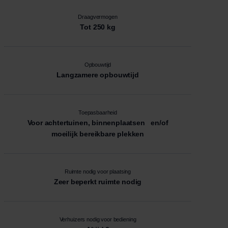
Draagvermogen
Tot 250 kg
Opbouwtijd
Langzamere opbouwtijd
Toepasbaarheid
Voor achtertuinen, binnenplaatsen en/of
moeilijk bereikbare plekken
Ruimte nodig voor plaatsing
Zeer beperkt ruimte nodig
Verhuizers nodig voor bediening