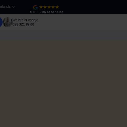
rlands
4.8
1.006 recensies
We zijn er voor je
088 321 99 00