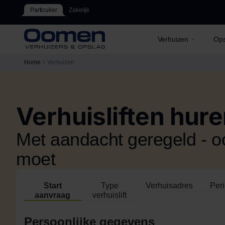
Particulier
Zakelijk
Verhuizen
Ops
Home
Verhuizen
Verhuisliften hur
Met aandacht geregeld - oo
moet
Start
Type
Verhuisadres
Per
aanvraag
verhuislift
Persoonlijke gegevens