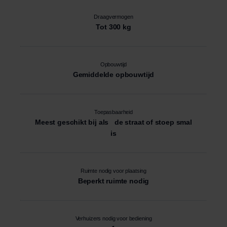
Draagvermogen
Tot 300 kg
Opbouwtijd
Gemiddelde opbouwtijd
Toepasbaarheid
Meest geschikt bij als de straat of stoep smal
is
Ruimte nodig voor plaatsing
Beperkt ruimte nodig
Verhuizers nodig voor bediening