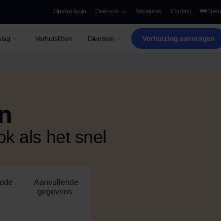
Opslag login
Over ons
Vacatures
Contact
Nede
Verhuizing aanvragen
lag
Verhuisliften
Diensten
en
k als het snel
iode
Aanvullende
gegevens