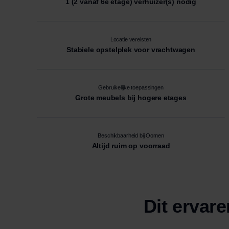
1 (2 vanaf 6e etage) verhuizer(s) nodig
Locatie vereisten
Stabiele opstelplek voor vrachtwagen
Gebruikelijke toepassingen
Grote meubels bij hogere etages
Beschikbaarheid bij Oomen
Altijd ruim op voorraad
Dit ervare