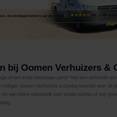
4.8
1.006 recen
sico
Op werkdagen binnen 1 uur een reactie
en bij Oomen Verhuizers & 
ge of een lastig bereikbaar pand? Met een verhuislift word
veiliger. Oomen Verhuizers & Opslag beschikt over 18 eige
om een kleine opbouwlift voor smalle ruimtes of een grote a
ssing.