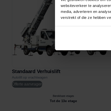
websiteverkeer te analyseren
media, adverteren en analys
verstrekt of die ze hebben v
Standaard Verhuislift
Autolift op vrachtwagen
Offerte aanvragen
Bereikbare etages
Tot de 13e etage