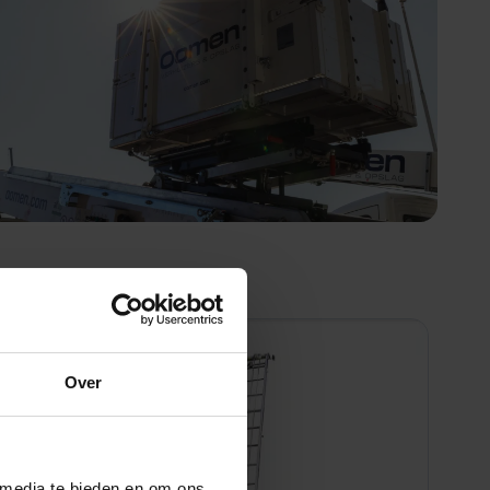
Over
 media te bieden en om ons