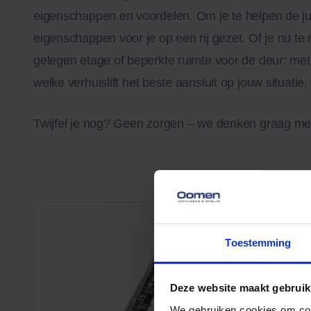
eigenschappen en voordelen. Om je te helpen de ju
eigenschappen voor je op een rij gezet. Of je nu 
gelegen etage of beperkte ruimte voor de deur: met
welke verhuislift het beste aansluit op jouw situatie.
Twijfel je nog? Geen zorgen – we denken graag me
Toestemming
Deze website maakt gebruik
We gebruiken cookies om cont