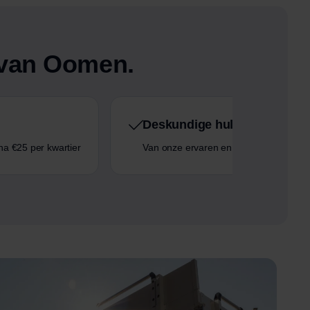
n van Oomen.
Deskundige hulp
rna €25 per kwartier
Van onze ervaren en vriendelijke verhu