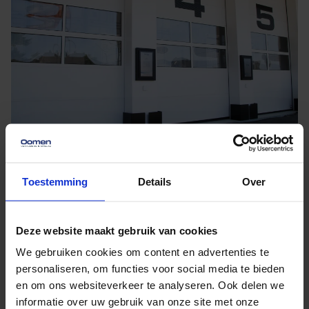
Altijd veilig, schoon en
Toestemming
Details
Over
professioneel geregeld
Al onze opslagoplossingen zijn ontworpen met focus
Deze website maakt gebruik van cookies
op veiligheid, duurzaamheid en gemak. Onze
We gebruiken cookies om content en advertenties te
opslaghallen zijn
geconditioneerd
,
BORG klasse 3
personaliseren, om functies voor social media te bieden
en om ons websiteverkeer te analyseren. Ook delen we
beveiligd
en
ISO 27001 gecertificeerd
. Je spullen
informatie over uw gebruik van onze site met onze