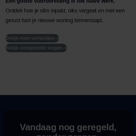
Een goede voorbereiding is het halve werk.
te gebruiken en te kiezen voor energiezuinig
Ontdek hoe je slim inpakt, niks vergeet en met een
transport, zoals elektrische verhuiswagens. Ook
gerust hart je nieuwe woning binnenstapt.
na de verhuizing speelt duurzaamheid een rol,
bijvoorbeeld bij het inrichten van de […]
Bekijk meer verhuistips
Bekijk veelgestelde vragen
Vandaag nog geregeld,