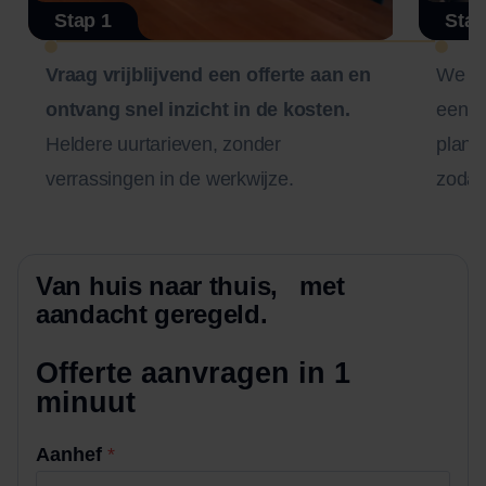
Stap 1
Stap
Vraag vrijblijvend een offerte aan en
We n
ontvang snel inzicht in de kosten.
een zo
Heldere uurtarieven, zonder
plann
verrassingen in de werkwijze.
zodat 
Van huis naar thuis, met
aandacht geregeld.
Offerte aanvragen in 1
minuut
+
Aanhef
*
h