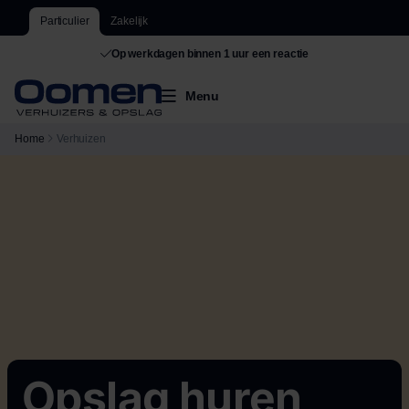
Particulier
Zakelijk
De grootste van Nederland
Menu
Home
Verhuizen
Opslag huren