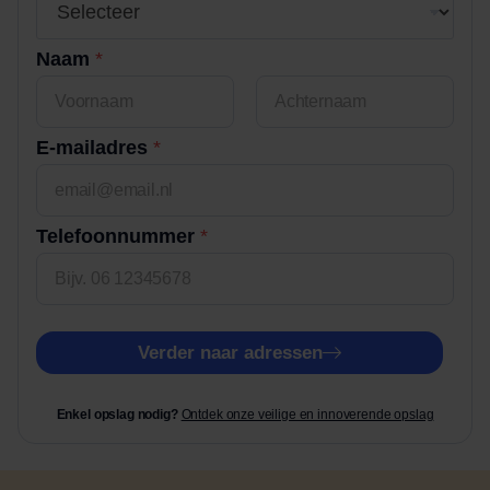
e
b
h
Naam
*
u
i
s
Voornaam
Achternaam
n
E-mailadres
*
u
m
m
Telefoonnummer
*
e
r
Verder naar adressen
Enkel opslag nodig?
Ontdek onze veilige en innoverende opslag