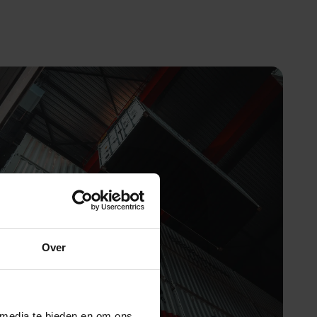
Over
 media te bieden en om ons