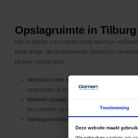
Opslagruimte in Tilburg
Heb je tijdelijk extra ruimte nodig tijdens je verh
biedt veilige, geconditioneerde opslag met verschil
bij jouw situatie past:
Verhuizen met opslag:
je spullen worden dir
opgeslagen in onze moderne hal.
Mobiele opslag:
wij plaatsen een container bij
Toestemming
de container op voor opslag of levering.
Opslagcontainer voor de deur:
houd je spull
Deze website maakt gebruik
We gebruiken cookies om cont