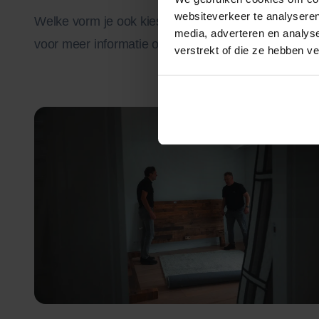
websiteverkeer te analyseren
Welke vorm je ook kiest, je inboedel blijft schoon, 
media, adverteren en analys
voor meer informatie of vraag direct een offerte aan
verstrekt of die ze hebben v