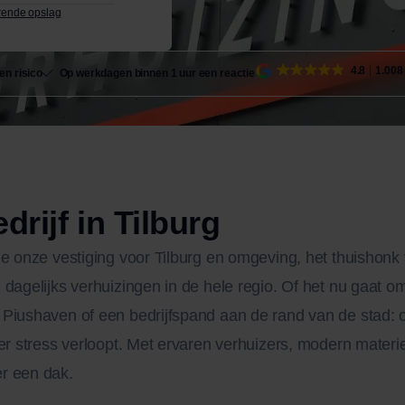
rende opslag
4.8
1.008
en risico
Op werkdagen binnen 1 uur een reactie
rijf in Tilburg
 je onze vestiging voor Tilburg en omgeving, het thuisho
 dagelijks verhuizingen in de hele regio. Of het nu gaat 
Piushaven of een bedrijfspand aan de rand van de stad: o
der stress verloopt. Met ervaren verhuizers, modern mater
r een dak.