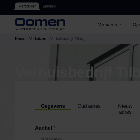
Particulier
Zakelijk
Verhuizen
Ops
Home
Verhuizen
Verhuisbedrijf Tilburg
Verhuisbedrijf Til
Gegevens
Oud adres
Nieuw
adres
Aanhef
*