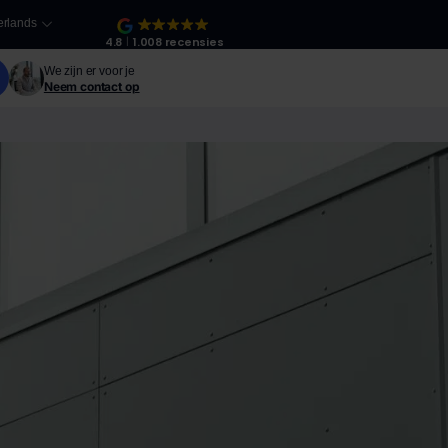
rlands
4.8
1.008 recensies
We zijn er voor je
Neem contact op