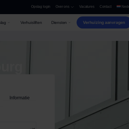
Opslag login
Over ons
Vacatures
Contact
Nede
Verhuizing aanvragen
lag
Verhuisliften
Diensten
burg
Informatie