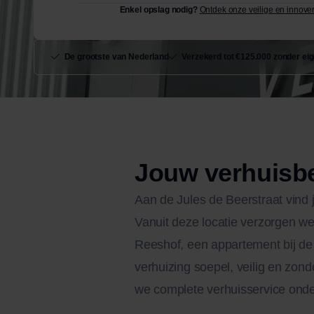
Enkel opslag nodig?
Ontdek onze veilige en innove
De grootste van Nederland
Verzekerd tot €125.000 zonder eig
Jouw verhuisbed
Aan de Jules de Beerstraat vind
Vanuit deze locatie verzorgen we
Reeshof, een appartement bij de 
verhuizing soepel, veilig en zon
we complete verhuisservice onde