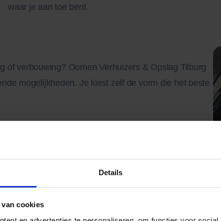
waar je aan toe bent.
uizing of verbouwing? Oomen Verhuizers & Opslag Tilburg
lende mogelijkheden. Je kiest zelf de vorm die het beste
ect in een container geladen en zonder overladen
 je thuis, die je in je eigen tempo vult. Daarna halen we
Details
en thuis in een afsluitbare, waterdichte container.
 van cookies
ent en advertenties te personaliseren, om functies voor social