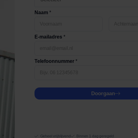
Naam
*
First
Last
E-mailadres
*
Telefoonnummer
*
Doorgaan
Geheel vrijblijvend
Binnen 1 dag geregeld