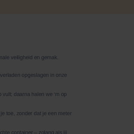
male veiligheid en gemak.
 overladen opgeslagen in onze
po vult; daarna halen we ‘m op
je toe, zonder dat je een meter
chte container – zolang als jij