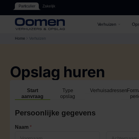
Particulier
Zakelijk
Verhuizen
Ops
Home
Verhuizen
Opslag huren
Start
Type
Verhuisadressen
Form
aanvraag
opslag
per
Persoonlijke gegevens
Naam
*