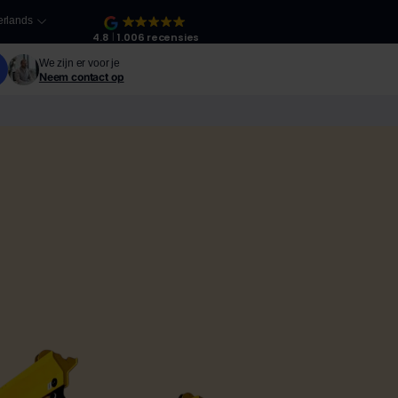
rlands
4.8
1.006 recensies
We zijn er voor je
Neem contact op