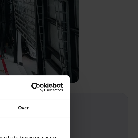
Over
 media te bieden en om ons