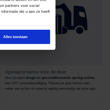
ze partners voor social
nformatie die u aan ze heeft
Alles toestaan
Opslagcontainer voor de deur
Huur je eigen
droge en geconditioneerde opslag-ruimte
,
met 24/7 camerabeveiliging. Parkeer je auto binnen een
meter van je box en open je opslag eenvoudig via onze app.