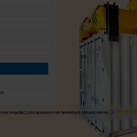
lag
 huis mogelijk
24u geavanceerde bewaking & klimaatcontrole