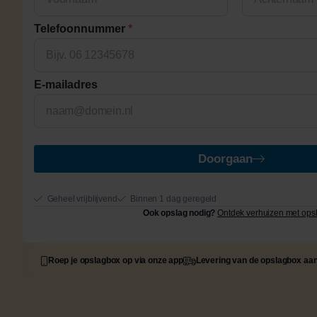
First
Last
Telefoonnummer
*
E-mailadres
Doorgaan
Geheel vrijblijvend
Binnen 1 dag geregeld
Ook opslag nodig?
Ontdek verhuizen met ops
Roep je opslagbox op via onze app
Levering van de opslagbox aan