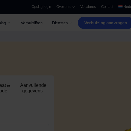
Opslag login
Over ons
Vacatures
Contact
Nede
Verhuizing aanvragen
lag
Verhuisliften
Diensten
aat &
Aanvullende
iode
gegevens