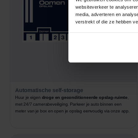
websiteverkeer te analyseren
media, adverteren en analys
verstrekt of die ze hebben v
Automatische self-storage
Huur je eigen
droge en geconditioneerde opslag-ruimte
,
met 24/7 camerabeveiliging. Parkeer je auto binnen een
meter van je box en open je opslag eenvoudig via onze app.