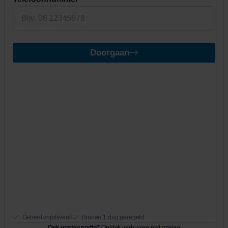
Doorgaan
Geheel vrijblijvend
Binnen 1 dag geregeld
Ook opslag nodig?
Ontdek verhuizen met opslag