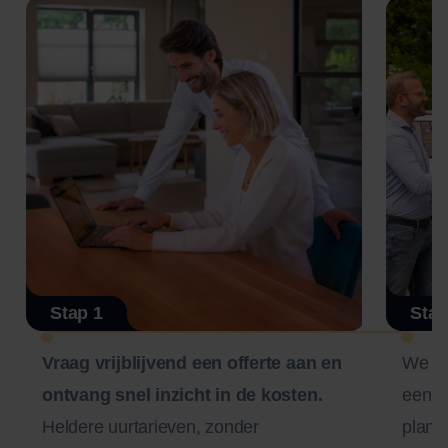
Stap 1
Stap
Vraag vrijblijvend een offerte aan en
We n
ontvang snel inzicht in de kosten.
een zo
Heldere uurtarieven, zonder
plann