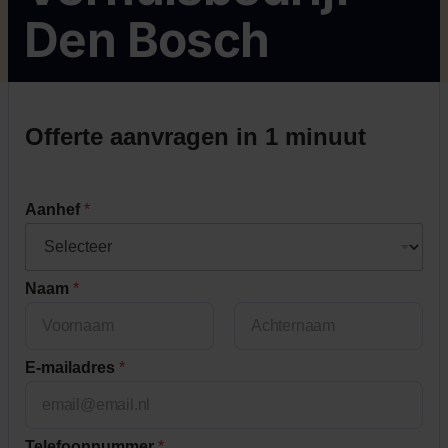
Den Bosch
Offerte aanvragen in 1 minuut
Aanhef
*
Naam
*
First
Last
E-mailadres
*
Telefoonnummer
*