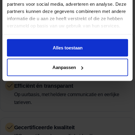
Verhuisbedrijf in Den
partners voor social media, adverteren en analyse. Deze
partners kunnen deze gegevens combineren met andere
Bosch en omgeving
informatie die u aan ze heeft verstrekt of die ze hebben
verzameld op basis van uw gebruik van hun services.
Verhuizen op topniveau
Alles toestaan
Met high-end materieel en ervaren teams voor elk
project.
Aanpassen
Efficiënt én transparant
Op uurbasis, met heldere communicatie en eerlijke
tarieven.
Gecertificeerde kwaliteit