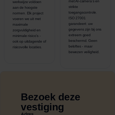
met AI-camera’s en
werkwijze voldoen
strikte
aan de hoogste
toegangscontrole.
normen. Elk project
ISO 27001
voeren we uit met
garandeert: uw
maximale
gegevens zijn bij ons
zorgvuldigheid en
extreem goed
minimale risico’s -
beschermd. Geen
ook op uitdagende of
beloftes - maar
risicovolle locaties.
bewezen veiligheid.
Bezoek deze
vestiging
Adres