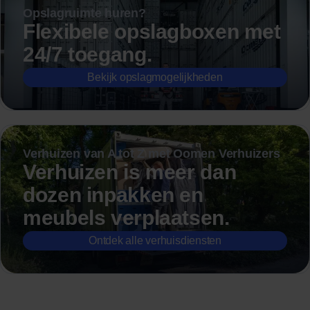
Opslagruimte huren?
Flexibele opslagboxen met
24/7 toegang.
Bekijk opslagmogelijkheden
Verhuizen van A tot Z met Oomen Verhuizers
Verhuizen is meer dan
dozen inpakken en
meubels verplaatsen.
Ontdek alle verhuisdiensten