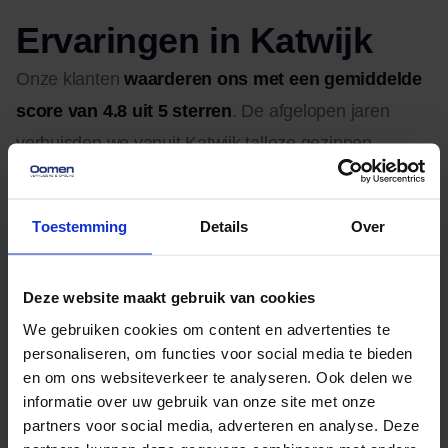
Ervaringen in Katwijk
Onze klanten
waarderen ons met een gemiddelde
score van 4.8 uit 5 sterren
. De afgelopen jaren
verhuisden we vanuit Katwijk talloze gezinnen,
senioren en bedrijven in de regio. Klanten noemen
onze verhuizers professioneel, vriendelijk en
Toestemming
Details
Over
zorgvuldig. Precies waar we voor staan: aandacht,
vakmanschap en zekerheid.
Deze website maakt gebruik van cookies
We gebruiken cookies om content en advertenties te
Veelgestelde vragen
personaliseren, om functies voor social media te bieden
en om ons websiteverkeer te analyseren. Ook delen we
Wat kost een verhuizing in Katwijk?
informatie over uw gebruik van onze site met onze
De kosten hangen af van de grootte van je woning,
partners voor social media, adverteren en analyse. Deze