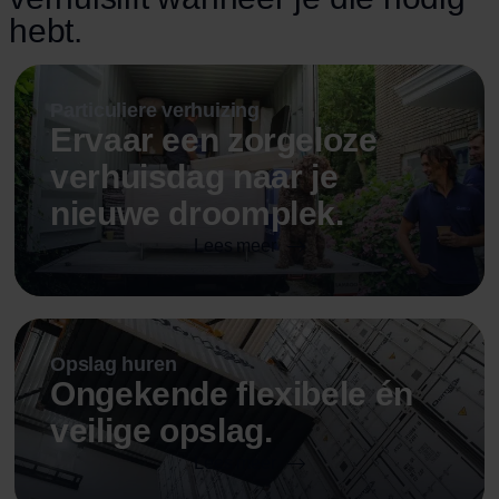
hebt.
Particuliere verhuizing
Ervaar een zorgeloze
verhuisdag naar je
nieuwe droomplek.
Lees meer
Opslag huren
Ongekende flexibele én
veilige opslag.
Lees meer