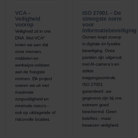
VCA –
ISO 27001 – De
Veiligheid
strengste norm
voorop
voor
informatiebeveiliging
Veiligheid zit in ons
Oomen loopt voorop
DNA. Met VCA*
in digitale én fysieke
tonen we aan dat
beveiliging. Onze
onze mensen,
panden zijn uitgerust
middelen en
met AI-camera’s en
werkwijze voldoen
strikte
aan de hoogste
toegangscontrole.
normen. Elk project
ISO 27001
voeren we uit met
garandeert: uw
maximale
gegevens zijn bij ons
zorgvuldigheid en
extreem goed
minimale risico’s -
beschermd. Geen
ook op uitdagende of
beloftes - maar
risicovolle locaties.
bewezen veiligheid.