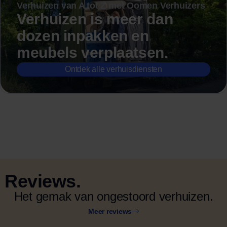
Verhuizen van A tot Z met Oomen Verhuizers
Verhuizen is meer dan
dozen inpakken en
meubels verplaatsen.
Ontdek alle verhuisdiensten
Reviews.
Het gemak van ongestoord verhuizen.
Meer reviews