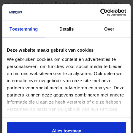
de zes en negen uur. De exacte duur is afhankelijk
van de omvang van je inboedel en de bereikbaarheid
van beide locaties.
Toestemming
Details
Over
Biedt Oomen ook opslagruimte in Rotterdam?
Ja. Je spullen worden direct bij je thuis in een
Deze website maakt gebruik van cookies
We gebruiken cookies om content en advertenties te
verzegelde container geladen en veilig opgeslagen in
personaliseren, om functies voor social media te bieden
onze geconditioneerde opslaglocatie.
en om ons websiteverkeer te analyseren. Ook delen we
informatie over uw gebruik van onze site met onze
Kan ik ook in het weekend verhuizen?
partners voor social media, adverteren en analyse. Deze
partners kunnen deze gegevens combineren met andere
Ja, dat is mogelijk. Weekendverhuizingen zijn vaak
informatie die u aan ze heeft verstrekt of die ze hebben
sneller ingepland, maar houd rekening met een CAO-
verzameld op basis van uw gebruik van hun services.
toeslag voor onze medewerkers.
Alles toestaan
Wil je jouw verhuizing in Rotterdam professioneel