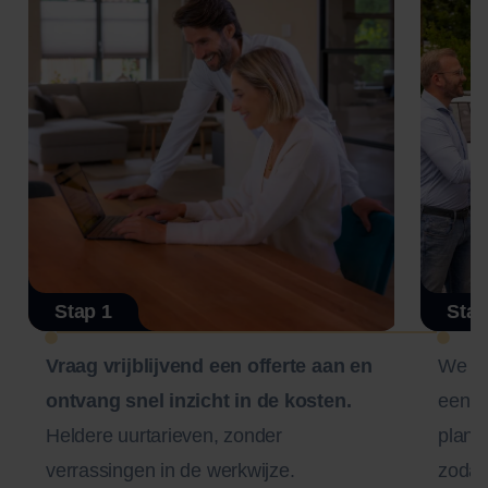
Stap 1
Stap
Vraag vrijblijvend een offerte aan en
We n
ontvang snel inzicht in de kosten.
een zo
Heldere uurtarieven, zonder
plann
verrassingen in de werkwijze.
zodat 