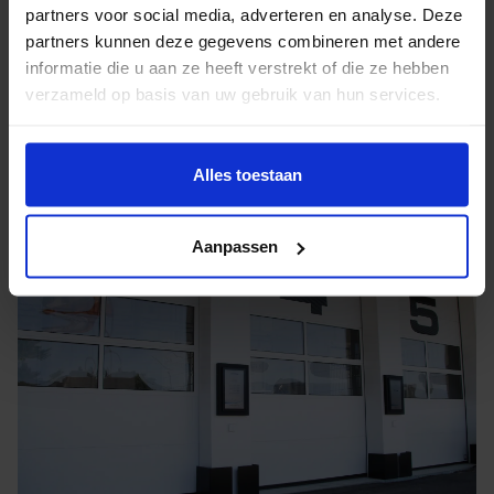
partners voor social media, adverteren en analyse. Deze
Roep je opslagbox op via onze app
partners kunnen deze gegevens combineren met andere
Levering van de opslagbox aan huis mogelijk
informatie die u aan ze heeft verstrekt of die ze hebben
24u geavanceerde bewaking & klimaatcontrole
verzameld op basis van uw gebruik van hun services.
Alles toestaan
Aanpassen