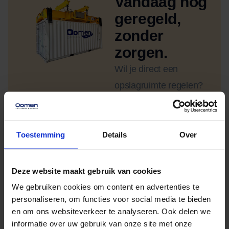
Vandaag nog
geregeld,
zonder
zorgen.
Wil je direct een
opslagruimte regelen?
Vraag vrijblijvend een
offerte aan en ontdek de
beste oplossing voor
Toestemming
Details
Over
jouw situatie.
Opslag mogelijkheden
Deze website maakt gebruik van cookies
aanvragen
We gebruiken cookies om content en advertenties te
Ook verhuizen?
Bekijk onze
personaliseren, om functies voor social media te bieden
verhuisservice
en om ons websiteverkeer te analyseren. Ook delen we
informatie over uw gebruik van onze site met onze