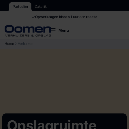
Particulier
Zakelijk
De grootste van Nederland
Menu
Home
Verhuizen
Opslagruimte