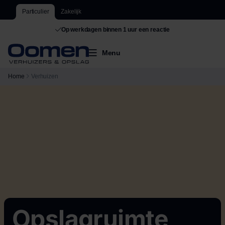
Particulier
Zakelijk
De grootste van Nederland
Menu
Home
Verhuizen
Opslagruimte