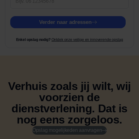
V
o
Verder naar adressen
o
r
h
Enkel opslag nodig?
Ontdek onze veilige en innoverende opslag
u
i
s
n
u
m
Verhuis zoals jij wilt, wij
m
e
voorzien de
r
dienstverlening.
Dat is
nog eens zorgeloos.
Opslag mogelijkeden aanvragen