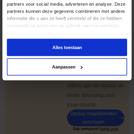
partners voor social media, adverteren en analyse. Deze
partners kunnen deze gegevens combineren met andere
Vandaag nog
informatie die u aan ze heeft verstrekt of die ze hebben
geregeld,
verzameld op basis van uw gebruik van hun services.
zonder
zorgen.
Alles toestaan
Wil je direct een
opslagruimte regelen?
Aanpassen
Vraag vrijblijvend een
offerte aan en ontdek de
beste oplossing voor
jouw situatie.
Opslag mogelijkheden
aanvragen
Ook verhuizen?
Bekijk onze