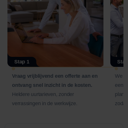
Stap 1
Stap
Vraag vrijblijvend een offerte aan en
We n
ontvang snel inzicht in de kosten.
een zo
Heldere uurtarieven, zonder
plann
verrassingen in de werkwijze.
zodat 