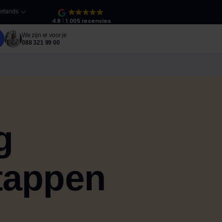
rlands
4.8
1.005 recensies
We zijn er voor je
088 321 99 00
g
stappen