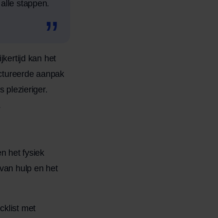
alle stappen.
jkertijd kan het
ructureerde aanpak
 plezieriger.
.
n het fysiek
 van hulp en het
cklist met