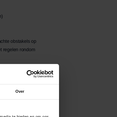
n)
wachte obstakels op
et regelen rondom
als je zware
Over
len een goede
 media te bieden en om ons