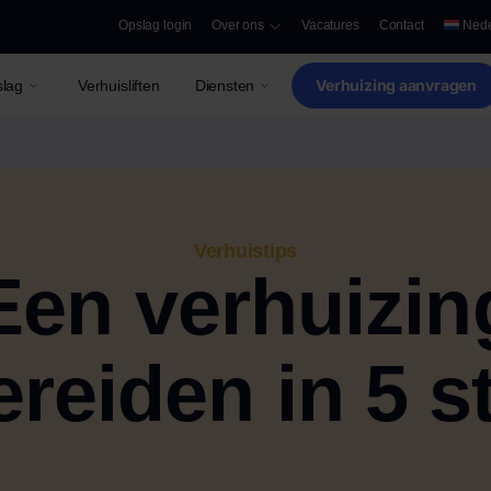
Opslag login
Over ons
Vacatures
Contact
Nede
Verhuizing aanvragen
lag
Verhuisliften
Diensten
Verhuistips
Een verhuizin
reiden in 5 