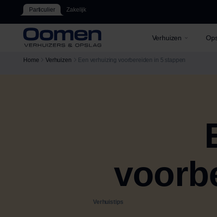
Particulier
Zakelijk
Verhuizen
Ops
Home
Verhuizen
Een verhuizing voorbereiden in 5 stappen
voorbe
Verhuistips