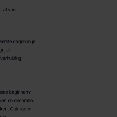
eraf veel
eerste dagen in je
grijke
 verhuizing
beste beginnen?
eken en decoratie.
iken. Ook raden