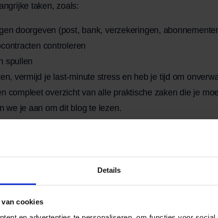
angrijke taken, zoals:
ngen doorgeven (post, bank, verzekeringen, abonnemente
pcontracten controleren
n spullen
ten, vermijd je last-minute stress en heb je tijd om onver
n compleet overzicht van alle praktische zaken die je mo
en we je aan om dit
blog
te lezen.
el een verhuisbedrijf in
 verhuizer kan een enorme stressfactor wegnemen, vooral 
Details
e spullen hebt. Dit is waarom een verhuisbedrijf inschake
 van cookies
 en ervaring
ent en advertenties te personaliseren, om functies voor social