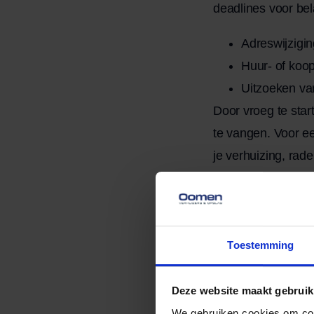
deadlines voor bel
Adreswijzigi
Huur- of koo
Uitzoeken va
Door vroeg te star
te vangen. Voor ee
je verhuizing, rad
2. Schak
Een professionele
Toestemming
meubels of fragiel
keuze is:
Deze website maakt gebruik
Veiligheid
We gebruiken cookies om cont