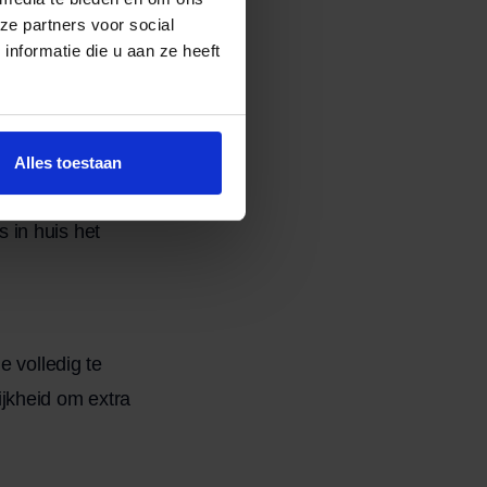
ze partners voor social
van Oomen wel. Zij
nformatie die u aan ze heeft
zoals piano’s of
Alles toestaan
r laten verlopen.
 in huis het
e volledig te
jkheid om extra