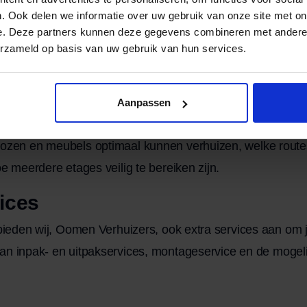
. Ook delen we informatie over uw gebruik van onze site met on
at verhuizen iets is wat je regelmatig doet. De verhuizers 
e. Deze partners kunnen deze gegevens combineren met andere i
eschikken over de juiste hulpmiddelen om zware meubels, 
erzameld op basis van uw gebruik van hun services.
der schade te verplaatsen.
Aanpassen
en professionals de verhuisdag sneller en gestructureerde
ozen en meubels optimaal kunnen verhuizen, welke routes
oe meerdere etages veilig te bereiken zijn.
ices
 bieden wij, Oomen Verhuizers, ook extra services aan om j
aan
inpak- en uitpakservices
,
montageservice
en de mogeli