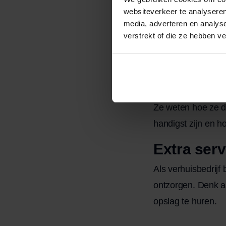
websiteverkeer te analyseren
De kans is klein d
media, adverteren en analys
zijn getraind en b
verstrekt of die ze hebben v
grote kasten, zon
Efficiëntie
Door ervaring kunn
Ze weten hoe ze d
handigst zijn en h
Extra serv
Als verhuisbedrijf
ontzorgen. Denk 
opslag te huren.