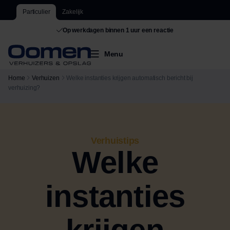
Particulier
Zakelijk
Op werkdagen binnen 1 uur een reactie
Menu
Home
Verhuizen
Welke instanties krijgen automatisch bericht bij
verhuizing?
Verhuistips
Welke
instanties