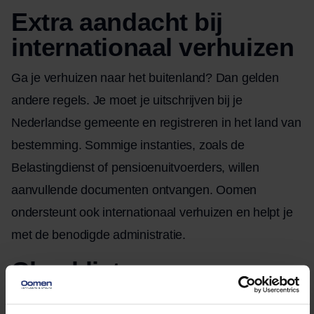
Extra aandacht bij
internationaal verhuizen
Ga je
verhuizen naar het buitenland
? Dan gelden
andere regels. Je moet je uitschrijven bij je
Nederlandse gemeente en registreren in het land van
bestemming. Sommige instanties, zoals de
Belastingdienst of pensioenuitvoerders, willen
aanvullende documenten ontvangen. Oomen
ondersteunt ook internationaal verhuizen en helpt je
met de benodigde administratie.
Checklist voor een
zorgeloze verhuizing