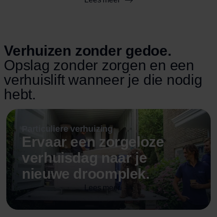
wij niet alleen bij jouw zorgeloze verhuizing,
maar ook met opslagmogelijkheden.
Verhuizen zonder gedoe.
Opslag zonder zorgen en een
verhuislift wanneer je die nodig
hebt.
Particuliere verhuizing
Ervaar een zorgeloze
verhuisdag naar je
nieuwe droomplek.
Lees meer