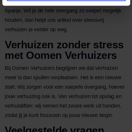
oversteekt onze gids om
succesvol te emigreren naar
Spanje
. Wil je de hele overgang zo soepel mogelijk
houden, dan helpt ons artikel over
stressvrij
verhuizen
je verder op weg.
Verhuizen zonder stress
met Oomen Verhuizers
Bij Oomen Verhuizers begrijpen we dat verhuizen
meer is dan spullen verplaatsen. Het is een nieuwe
start. Wij zorgen voor een soepele overgang, hoever
jouw verhuizing ook is. Van verhuizen tot opslag en
verhuisliften: wij nemen het zware werk uit handen,
zodat jij je kunt focussen op jouw nieuwe begin.
Veelgestelde vragen