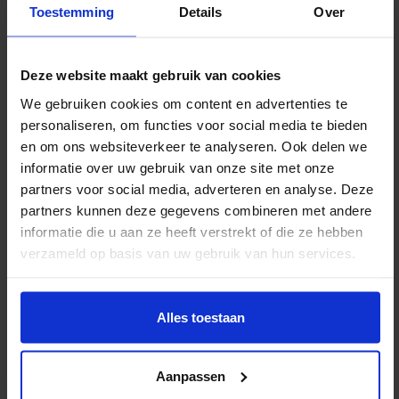
Toestemming
Details
Over
Een goede voorbereiding is het halve werk. Gebruik
deze korte checklist om jouw verhuizing overzichtelijk
te houden.
Deze website maakt gebruik van cookies
We gebruiken cookies om content en advertenties te
Geef je verhuizing op tijd door bij de gemeente
personaliseren, om functies voor social media te bieden
Informeer instanties die niet automatisch bericht
en om ons websiteverkeer te analyseren. Ook delen we
informatie over uw gebruik van onze site met onze
krijgen
partners voor social media, adverteren en analyse. Deze
Zet je energie, internet en verzekeringen tijdig
partners kunnen deze gegevens combineren met andere
over
informatie die u aan ze heeft verstrekt of die ze hebben
verzameld op basis van uw gebruik van hun services.
Regel een verhuislift als dat nodig is
Gebruik een verhuisbedrijf zoals Oomen
Verhuizers voor efficiëntie en gemak
Alles toestaan
Lees ook onze tips over
het voorbereiden van je
verhuizing in vijf stappen
, en als je de grens
Aanpassen