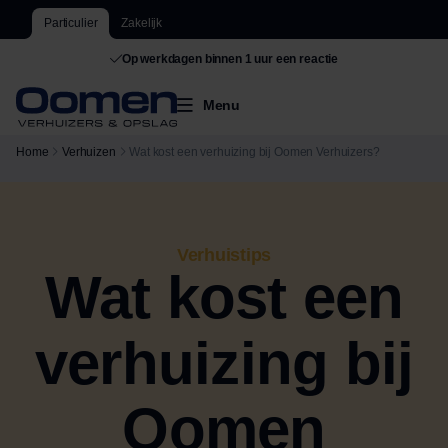
Particulier
Zakelijk
Op werkdagen binnen 1 uur een reactie
Menu
Home
Verhuizen
Wat kost een verhuizing bij Oomen Verhuizers?
Verhuistips
Wat kost een
verhuizing bij
Oomen