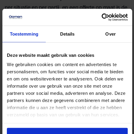
per situatie en per partij, en een offerte op maat is de
beste manier om een betrouwbare prijs te krijgen.
De exacte kosten van
Toestemming
Details
Over
een verhuizing weten?
Deze website maakt gebruik van cookies
Vraag dan geheel vrijblijvend een offerte aan
. Zo
We gebruiken cookies om content en advertenties te
ontvang je een transparante prijsopgave op maat,
personaliseren, om functies voor social media te bieden
afgestemd op jouw situatie en weet je precies waar je
en om ons websiteverkeer te analyseren. Ook delen we
financieel aan toe bent.
informatie over uw gebruik van onze site met onze
partners voor social media, adverteren en analyse. Deze
partners kunnen deze gegevens combineren met andere
Geschreven door
informatie die u aan ze heeft verstrekt of die ze hebben
verzameld op basis van uw gebruik van hun services.
Guido Baalbergen
LinkedIn