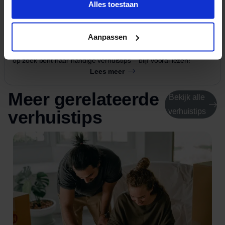
Alles toestaan
Hoi! Ik ben Guido Baalbergen, 30 jaar en woon in Rijnsburg. Al
6,5 jaar zet ik me met veel energie in als Directeur bij Oomen
Verhuizers. Ik zorg ervoor dat alles op rolletjes loopt, zowel op
Aanpassen
de werkvloer als achter de schermen. Verhuizen is een vak
apart, en daar vertel ik graag meer over in mijn blogs. Dus als je
op zoek bent naar handige verhuistips – blijf vooral lezen!
Lees meer
Meer gerelateerde
Bekijk alle
verhuistips
verhuistips