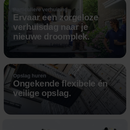
Particuliere verhuizing
Ervaar een zorgeloze
verhuisdag naar je
nieuwe droomplek.
Lees meer
Opslag huren
Ongekende flexibele én
veilige opslag.
Lees meer