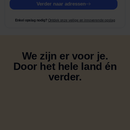
a
Verder naar adressen
a
n
v
Enkel opslag nodig?
Ontdek onze veilige en innoverende opslag
r
a
g
e
n
We zijn er voor je.
n
o
Door het hele land én
d
verder.
i
g
?