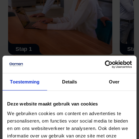
Stap 1
Stap
Vraag vrijblijvend een offerte aan en
We n
ontvang snel inzicht in de kosten.
een zo
Toestemming
Details
Over
Heldere uurtarieven, zonder
plann
verrassingen in de werkwijze.
zodat 
Deze website maakt gebruik van cookies
We gebruiken cookies om content en advertenties te
personaliseren, om functies voor social media te bieden
Van huis naar thuis, met
en om ons websiteverkeer te analyseren. Ook delen we
aandacht geregeld.
informatie over uw gebruik van onze site met onze