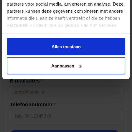
partners voor social media, adverteren en analyse. Deze
Offerte aanvragen in 1
partners kunnen deze gegevens combineren met andere
minuut
informatie die u aan ze heeft verstrekt of die ze hebben
verzameld op basis van uw gebruik van hun services.
Aanhef
*
Alles toestaan
Naam
*
Aanpassen
Voornaam
Achternaam
E-mailadres
*
w
Telefoonnummer
*
e
l
k
e