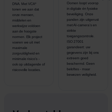
Oomen loopt voorop
DNA. Met VCA*
in digitale én fysieke
tonen we aan dat
beveiliging. Onze
onze mensen,
panden zijn uitgerust
middelen en
met AI-camera’s en
werkwijze voldoen
strikte
aan de hoogste
toegangscontrole.
normen. Elk project
ISO 27001
voeren we uit met
garandeert: uw
maximale
gegevens zijn bij ons
zorgvuldigheid en
extreem goed
minimale risico’s -
beschermd. Geen
ook op uitdagende of
beloftes - maar
risicovolle locaties.
bewezen veiligheid.