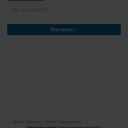
Doorgaan
Geheel vrijblijvend
Binnen 1 dag geregeld
Ook opslag nodig?
Ontdek verhuizen met opslag