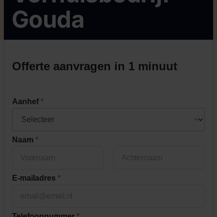
Gouda
Offerte aanvragen in 1 minuut
Aanhef
*
Naam
*
First
Last
E-mailadres
*
Telefoonnummer
*