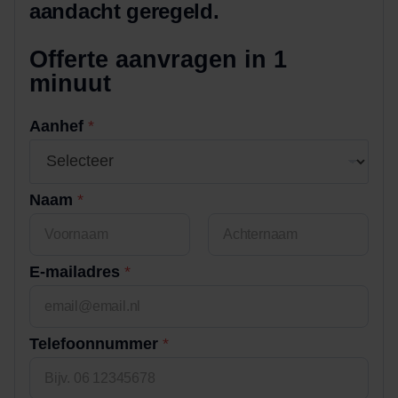
aandacht geregeld.
Offerte aanvragen in 1
minuut
o
Aanhef
*
f
j
e
m
Naam
*
i
n
u
Voornaam
Achternaam
u
E-mailadres
*
t
Telefoonnummer
*