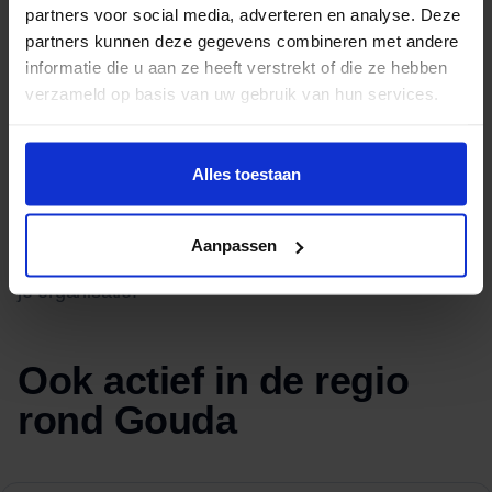
Vooraf maken we een gedetailleerd projectplan:
partners voor social media, adverteren en analyse. Deze
partners kunnen deze gegevens combineren met andere
welke afdelingen wanneer worden verhuisd, hoe we
informatie die u aan ze heeft verstrekt of die ze hebben
met apparatuur omgaan en hoe we overlast voor
verzameld op basis van uw gebruik van hun services.
medewerkers of klanten beperken. Je krijgt één vast
aanspreekpunt dat alles aanstuurt. Van
Alles toestaan
communicatie tot uitvoering.
Aanpassen
Wij denken verder dan dozen sjouwen. Wij verhuizen
je organisatie.
Ook actief in de regio
rond Gouda