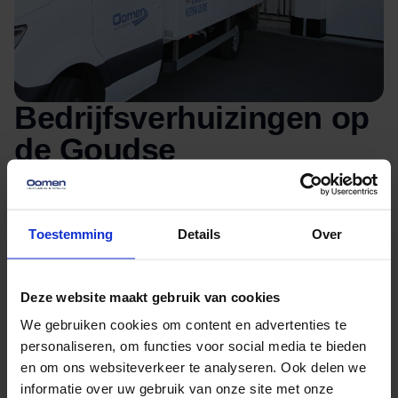
Bedrijfsverhuizingen op
de Goudse
bedrijventerreinen
Van kantoren aan de Goudse Poort tot
Toestemming
Details
Over
zorginstellingen of creatieve werkplekken in de
binnenstad: in Gouda zijn veel bedrijven actief. Een
Deze website maakt gebruik van cookies
bedrijfsverhuizing vraagt om snelheid en overzicht.
We gebruiken cookies om content en advertenties te
Wij zorgen dat je bedrijf blijft draaien terwijl wij alles
personaliseren, om functies voor social media te bieden
verplaatsen.
en om ons websiteverkeer te analyseren. Ook delen we
informatie over uw gebruik van onze site met onze