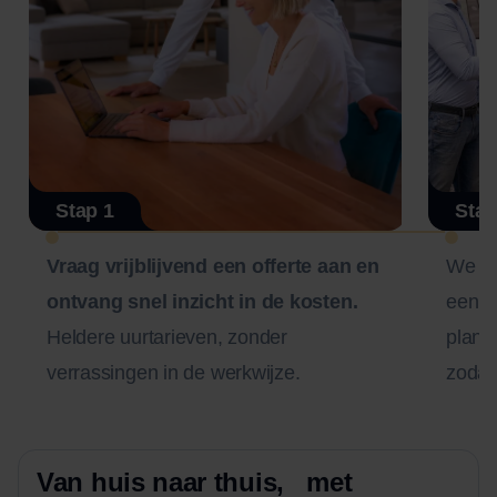
Stap 1
Stap
Vraag vrijblijvend een offerte aan en
We n
ontvang snel inzicht in de kosten.
een zo
Heldere uurtarieven, zonder
plann
verrassingen in de werkwijze.
zodat 
Van huis naar thuis, met