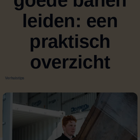
goede banen
leiden: een
praktisch
overzicht
Verhuistips