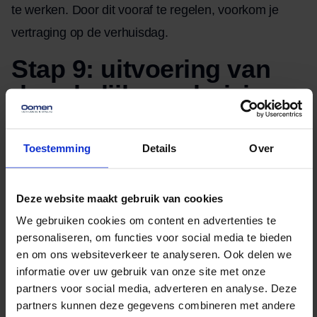
te werken. Door dit vooraf te regelen, voorkom je
vertraging op de verhuisdag.
Stap 9: uitvoering van
de zakelijke verhuizing
Op de dag zelf draait alles om overzicht. Zorg dat
duidelijk is wie aanspreekpunt is en wie welke taken
Toestemming
Details
Over
heeft. Een goede voorbereiding betaalt zich hier uit.
Wanneer iedereen weet wat er moet gebeuren,
Deze website maakt gebruik van cookies
verloopt de uitvoering rustiger en voorspelbaarder.
We gebruiken cookies om content en advertenties te
personaliseren, om functies voor social media te bieden
Stap 10: nazorg en
en om ons websiteverkeer te analyseren. Ook delen we
afronding
informatie over uw gebruik van onze site met onze
partners voor social media, adverteren en analyse. Deze
partners kunnen deze gegevens combineren met andere
Na de verhuizing is het belangrijk om tijd te nemen