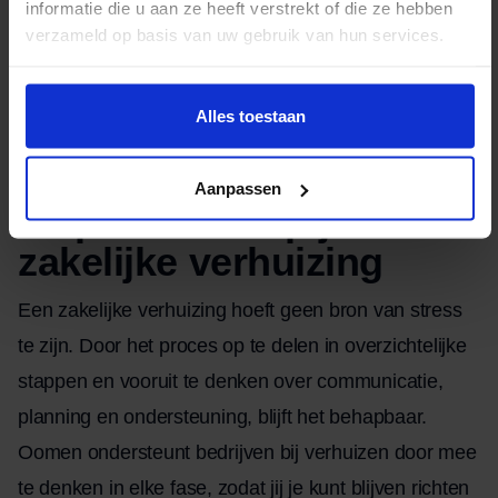
informatie die u aan ze heeft verstrekt of die ze hebben
voor afronding. Controleer of alles op de juiste plek
verzameld op basis van uw gebruik van hun services.
staat en of systemen goed functioneren. Door
medewerkers de ruimte te geven om te landen op de
Alles toestaan
nieuwe locatie, komt het werkritme sneller weer op
gang.
Aanpassen
Grip houden op je
zakelijke verhuizing
Een zakelijke verhuizing hoeft geen bron van stress
te zijn. Door het proces op te delen in overzichtelijke
stappen en vooruit te denken over communicatie,
planning en ondersteuning, blijft het behapbaar.
Oomen ondersteunt bedrijven bij verhuizen door mee
te denken in elke fase, zodat jij je kunt blijven richten