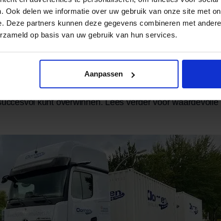
. Ook delen we informatie over uw gebruik van onze site met on
n en hoe deze aan te pakk
e. Deze partners kunnen deze gegevens combineren met andere i
erzameld op basis van uw gebruik van hun services.
n ander land brengt opwinding en nieuwe avonturen met 
vol uitdagingen. Van de voorbereiding tot het omgaan met 
nationaal verhuizen vereist zorgvuldige planning en aanpa
Aanpassen
en we de verschillende aspecten van
internationaal verhu
succesvol kunt overwinnen. Lees verder voor waardevolle 