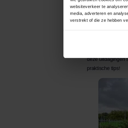
websiteverkeer te analyseren
verhuize
media, adverteren en analys
verstrekt of die ze hebben v
Verhuizen naar ee
is ook een proces 
verschillen, inter
deze blog besprek
deze uitdagingen 
praktische tips!