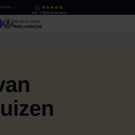
rlands
4.8
1.008 recensies
We zijn er voor je
Neem contact op
van
huizen