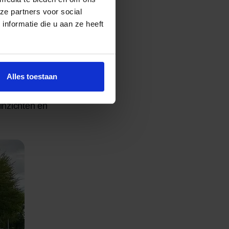
ze partners voor social
en
nformatie die u aan ze heeft
zich mee, maar het
culturele
ssingsvermogen. In
Alles toestaan
izen
en hoe je
inzichten en