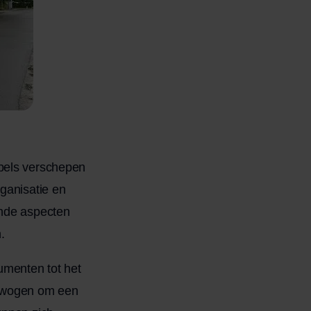
ubels verschepen
ganisatie en
ende aspecten
.
umenten tot het
erwogen om een