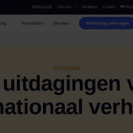
Opslag login
Over ons
Vacatures
Contact
Nede
Verhuizing aanvragen
lag
Verhuisliften
Diensten
Verhuistips
 uitdagingen 
nationaal ver