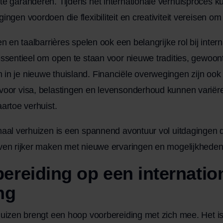
e garanderen. Tijdens het internationale verhuisproces k
ngen voordoen die flexibiliteit en creativiteit vereisen om
en en taalbarrières spelen ook een belangrijke rol bij inter
essentieel om open te staan voor nieuwe tradities, gewoo
n je nieuwe thuisland. Financiële overwegingen zijn ook 
voor visa, belastingen en levensonderhoud kunnen variëre
aartoe verhuist.
naal verhuizen is een spannend avontuur vol uitdagingen d
even rijker maken met nieuwe ervaringen en mogelijkheden
ereiding op een internatio
ng
huizen brengt een hoop voorbereiding met zich mee. Het i