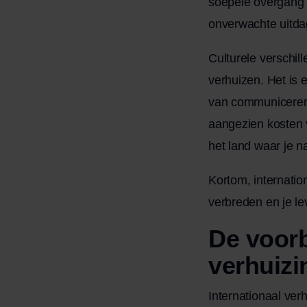
soepele overgang t
onverwachte uitdagi
Culturele verschill
verhuizen. Het is 
van communiceren i
aangezien kosten 
het land waar je n
Kortom, internatio
verbreden en je l
De voorb
verhuizi
Internationaal ver