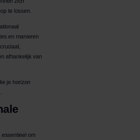
unnen zich
 op te lossen.
nationaal
ntes en manieren
cruciaal,
n afhankelijk van
ie je horizon
.
nale
s essentieel om