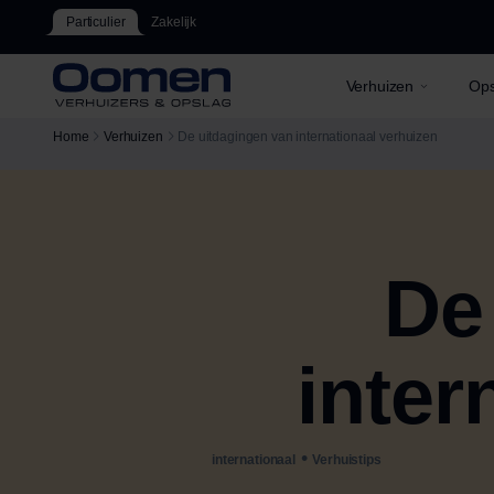
Particulier
Zakelijk
Verhuizen
Ops
Home
Verhuizen
De uitdagingen van internationaal verhuizen
De
inter
•
internationaal
Verhuistips