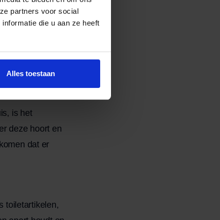
ze partners voor social
r de jaren heen.
nformatie die u aan ze heeft
t nodig hebt en
reenvoudigen, maar
Alles toestaan
s, is het
er deze hoort en
rkomen dat er
 toiletartikelen,