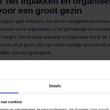
r het inpakken en organise
voor een groot gezin
ot gezin gaat verhuizen, kan dit een uitdagende en stressvo
 mensen om te organiseren, is het gemakkelijk om overwel
zorgen, met de juiste planning en organisatie kun je de 
oor jou en je gezin. Hier zijn enkele handige tips voor het
ullen voor een groot gezin.
en plan van aanpak
met inpakken, is het belangrijk om een ​​plan van aanpak 
 kamers en items die ingepakt moeten worden en stel priorit
Details
 met de kamers die niet veel gebruikt worden of waar spull
it zal helpen om stap voor stap georganiseerd te werk te g
 van cookies
ent en advertenties te personaliseren, om functies voor social