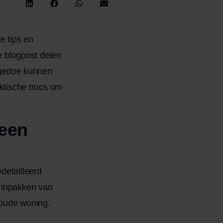
e tips en
ze blogpost delen
l gedoe kunnen
aktische trucs om
 een
detailleerd
t inpakken van
oude woning.