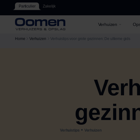
Particulier
Zakelijk
Verhuizen
Ops
Home
Verhuizen
Verhuistips voor grote gezinnen: De ultieme gids
Verh
gezinn
•
Verhuistips
Verhuizen