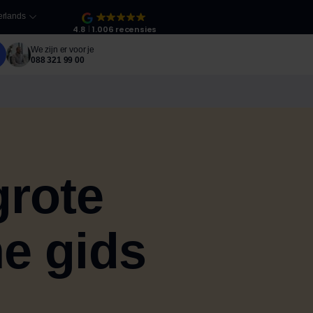
rlands
4.8
1.006 recensies
We zijn er voor je
088 321 99 00
grote
me gids