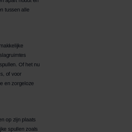
en apart houdt en
en tussen alle
makkelijke
slagruimtes
pullen. Of het nu
s, of voor
le en zorgeloze
n op zijn plaats
jke spullen zoals