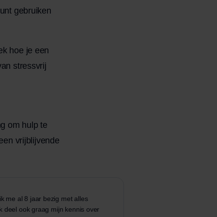
kunt gebruiken
dek hoe je
een
an stressvrij
ng om hulp te
een vrijblijvende
k me al 8 jaar bezig met alles
ik deel ook graag mijn kennis over