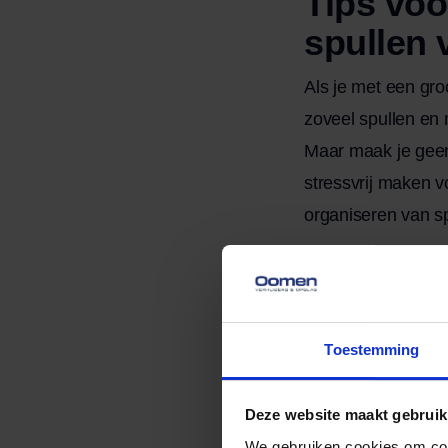
Tips voo
spullen 
Als je met een gro
zoveel spullen en
Maar maak je geen 
stressvrij maken v
organiseren van sp
1. Maak e
Voordat je begint 
een lijst van alle
Toestemming
bijvoorbeeld eerst
vaak nodig zijn. D
Deze website maakt gebruik
We gebruiken cookies om cont