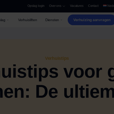
Opslag login
Over ons
Vacatures
Contact
Nede
Verhuizing aanvragen
lag
Verhuisliften
Diensten
Verhuistips
uistips voor 
en: De ultie