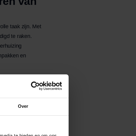
ren van
lle taak zijn. Met
digd te raken.
verhuizing
 inpakken en
te hebben. Maak
eiten. Begin
Over
en staan die niet
aan.
 media te bieden en om ons