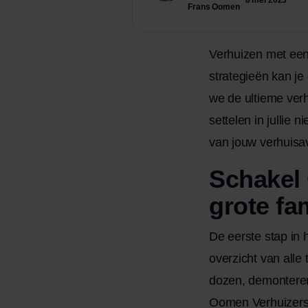
Frans Oomen
Verhuizen met een 
strategieën kan je
we de ultieme verh
settelen in jullie
van jouw verhuisa
Schakel 
grote fa
De eerste stap in 
overzicht van all
dozen, demontere
Oomen Verhuizer