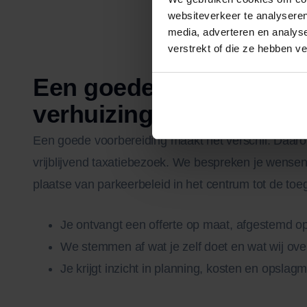
websiteverkeer te analyseren
media, adverteren en analys
verstrekt of die ze hebben v
Een goede voorbereidin
verhuizing in Huizen
Een goede voorbereiding maakt het verschil. Daa
vrijblijvend taxatiebezoek. We bespreken je wensen 
plaatse van parkeerbeleid in het centrum tot de toe
Je ontvangt een offerte op maat, afgestemd op
We stemmen af wat je zelf doet en wat wij o
Je krijgt inzicht in planning, kosten en opslag