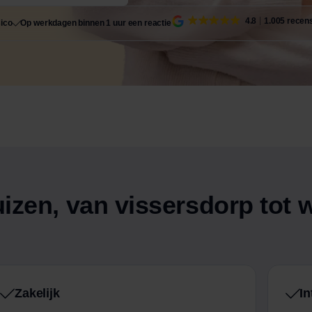
4.8
1.005 recen
sico
Op werkdagen binnen 1 uur een reactie
izen, van vissersdorp tot 
Zakelijk
In