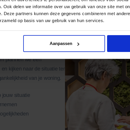
. Ook delen we informatie over uw gebruik van onze site met on
e. Deze partners kunnen deze gegevens combineren met andere i
erzameld op basis van uw gebruik van hun services.
g op je
Aanpassen
rom plannen we een
en kijken naar de situatie ter
gankelijkheid van je woning.
 jouw situatie
vernemen
mogelijkheden