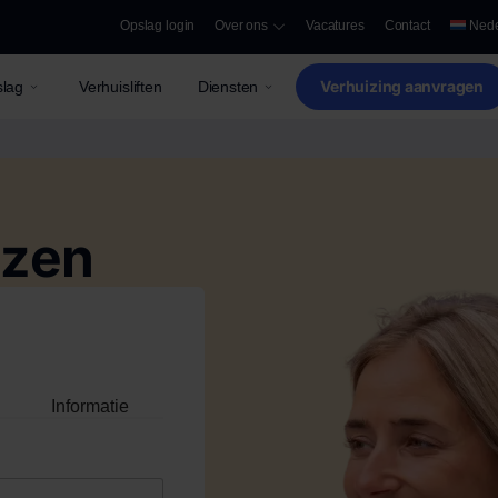
Opslag login
Over ons
Vacatures
Contact
Nede
Verhuizing aanvragen
lag
Verhuisliften
Diensten
izen
Informatie