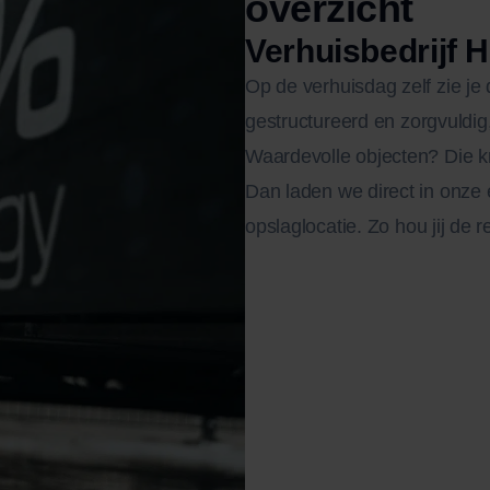
overzicht
Verhuisbedrijf 
Op de verhuisdag zelf zie je
gestructureerd en zorgvuldig
Waardevolle objecten? Die kr
Dan laden we direct in onze 
opslaglocatie. Zo hou jij de r