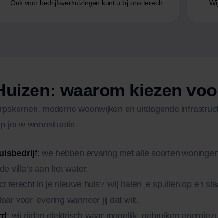
Ook voor bedrijfsverhuizingen kunt u bij ons terecht.
Wij
 Huizen: waarom kiezen v
dorpskernen, moderne woonwijken en uitdagende infrastruc
p jouw woonsituatie.
uisbedrijf
: we hebben ervaring met alle soorten woninge
de villa’s aan het water.
ect terecht in je nieuwe huis? Wij halen je spullen op en sla
aar voor levering wanneer jij dat wilt.
rd
: wij rijden elektrisch waar mogelijk, gebruiken energiez