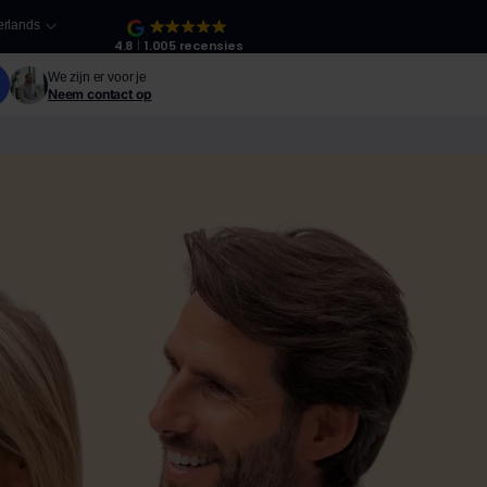
rlands
4.8
1.005 recensies
We zijn er voor je
Neem contact op