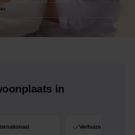
sies
woonplaats in
ternationaal
Verhuizen met opslag