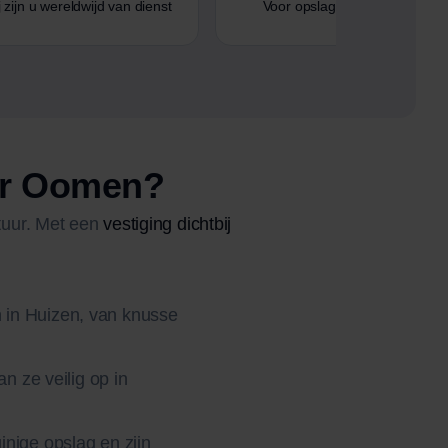
 zijn u wereldwijd van dienst
Voor opslag bent u bij Oomen 
oor Oomen?
tuur. Met een
vestiging dichtbij
n in Huizen, van knusse
an ze veilig op in
uinige opslag en zijn