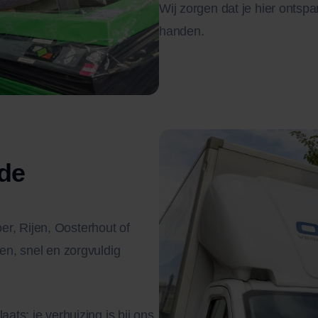
Wij zorgen dat je hier onts
handen.
de
r, Rijen, Oosterhout of
den, snel en zorgvuldig
ats: je verhuizing is bij ons