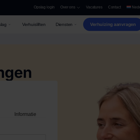
Opslag login
Over ons
Vacatures
Contact
Nede
Verhuizing aanvragen
lag
Verhuisliften
Diensten
ongen
Informatie