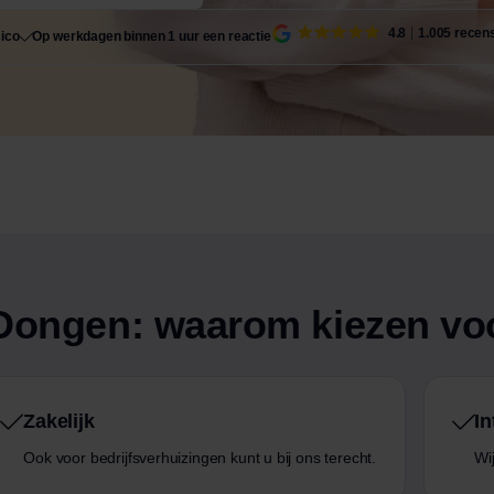
4.8
1.005 recen
sico
Op werkdagen binnen 1 uur een reactie
f Dongen: waarom kiezen v
Zakelijk
In
Ook voor bedrijfsverhuizingen kunt u bij ons terecht.
Wij