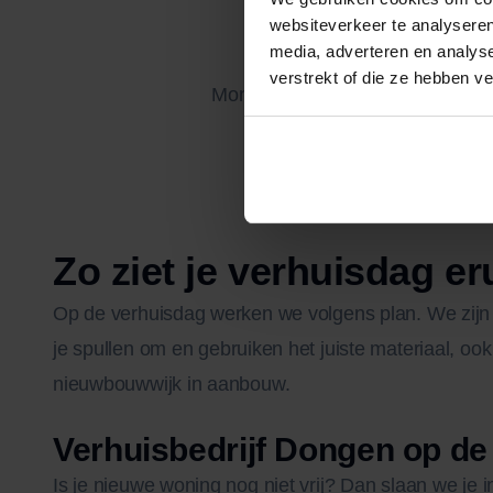
websiteverkeer te analyseren
media, adverteren en analys
verstrekt of die ze hebben v
Montage, tijdelijke opslag of kl
Zo ziet je verhuisdag eru
Op de verhuisdag werken we volgens plan. We zijn o
je spullen om en gebruiken het juiste materiaal, ook 
nieuwbouwwijk in aanbouw.
Verhuisbedrijf Dongen op de
Is je nieuwe woning nog niet vrij? Dan slaan we je in