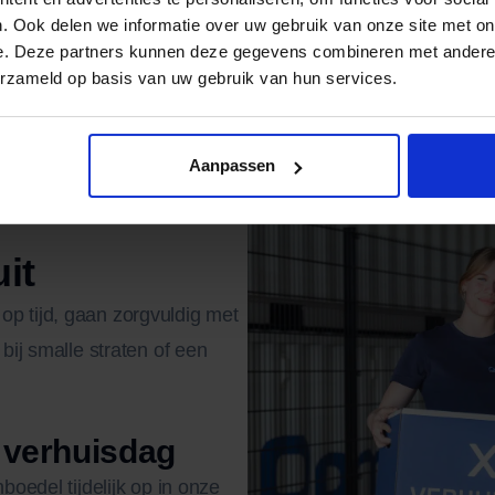
. Ook delen we informatie over uw gebruik van onze site met on
e. Deze partners kunnen deze gegevens combineren met andere i
erzameld op basis van uw gebruik van hun services.
usjes nemen we mee in de planning.
Aanpassen
it
p tijd, gaan zorgvuldig met
bij smalle straten of een
 verhuisdag
boedel tijdelijk op in onze