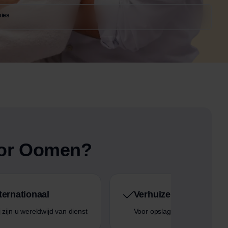
sies
oor Oomen?
ternationaal
Verhuizen met opslag
 zijn u wereldwijd van dienst
Voor opslag bent u bij Oomen 