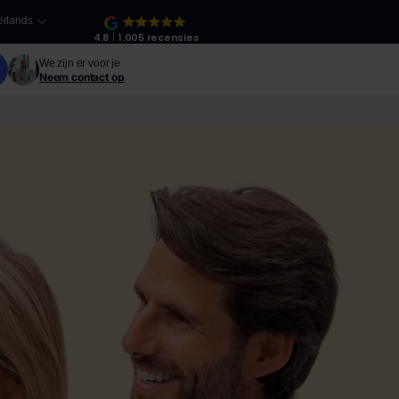
rlands
4.8
1.005 recensies
We zijn er voor je
Neem contact op