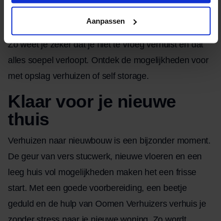
met het opstellen van die planning, het zorgvuldig
Aanpassen
verplaatsen van je spullen en het regelen van opslag.
Zo weet je zeker dat je niet te vroeg verhuist en dat
alles soepel verloopt. Ontdek de mogelijkheden voor
met opslag verhuizen of self storage.
Klaar voor je nieuwe
thuis
Verhuizen naar nieuwbouw is een bijzonder moment.
De geur van vers stucwerk, nieuwe vloeren en een
leeg huis vol mogelijkheden maken het een frisse
start. Met een goede voorbereiding, een beetje
geduld en de hulp van Oomen Verhuizers verhuis je
zonder stress naar je nieuwe woning. Zo wordt