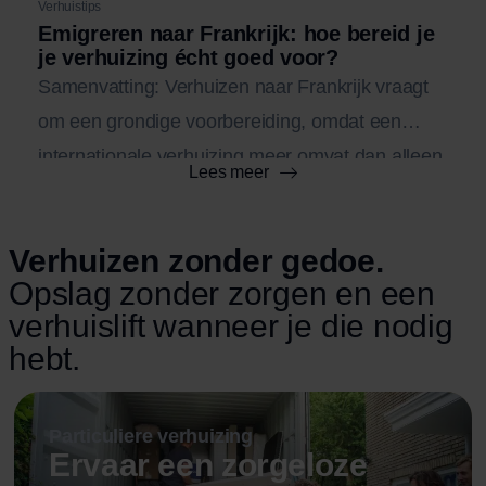
Verhuistips
Emigreren naar Frankrijk: hoe bereid je
je verhuizing écht goed voor?
Samenvatting: Verhuizen naar Frankrijk vraagt
om een grondige voorbereiding, omdat een
internationale verhuizing meer omvat dan alleen
Lees meer
transport. Door op tijd te plannen, inzicht te
krijgen in kosten, je inboedel goed te laten
Verhuizen zonder gedoe.
inpakken en administratieve zaken vooraf te
Opslag zonder zorgen en een
regelen, voorkom je stress en vertraging. Met
verhuislift wanneer je die nodig
een duidelijke planning en de juiste logistieke
hebt.
keuzes verloopt […]
Particuliere verhuizing
Ervaar een zorgeloze