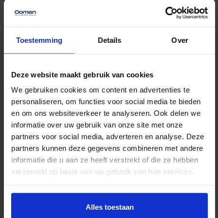
Onvoldoende ventileren, waardoor schimmel
ontstaat
Geen planning maken voor opleverpunten
Toestemming
Details
Over
Te vroeg meubels plaatsen op een vochtige
vloer
Deze website maakt gebruik van cookies
Geen vochtmeting doen voordat je verhuist
We gebruiken cookies om content en advertenties te
personaliseren, om functies voor social media te bieden
Door deze fouten te vermijden, bespaar je jezelf veel
en om ons websiteverkeer te analyseren. Ook delen we
gedoe én kosten.
informatie over uw gebruik van onze site met onze
partners voor social media, adverteren en analyse. Deze
Professioneel verhuizen
partners kunnen deze gegevens combineren met andere
naar je
informatie die u aan ze heeft verstrekt of die ze hebben
verzameld op basis van uw gebruik van hun services.
nieuwbouwwoning
Verhuizen naar nieuwbouw vraagt om een strakke
Alles toestaan
planning. Een verhuisbedrijf zoals Oomen helpt je