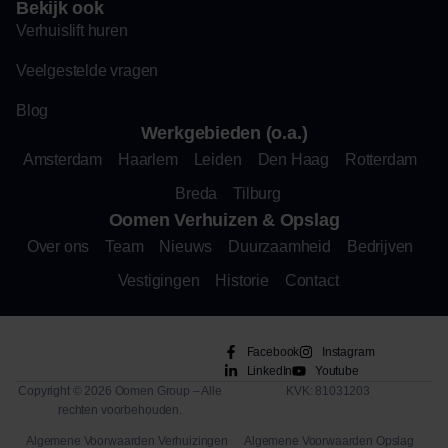
Bekijk ook
Verhuislift huren
Veelgestelde vragen
Blog
Werkgebieden (o.a.)
Amsterdam
Haarlem
Leiden
Den Haag
Rotterdam
Breda
Tilburg
Oomen Verhuizen & Opslag
Over ons
Team
Nieuws
Duurzaamheid
Bedrijven
Vestigingen
Historie
Contact
Facebook
Instagram
LinkedIn
Youtube
Copyright © 2026 Oomen Group – Alle
KVK: 81031203
rechten voorbehouden.
Algemene Voorwaarden Verhuizingen
Algemene Voorwaarden Opslag