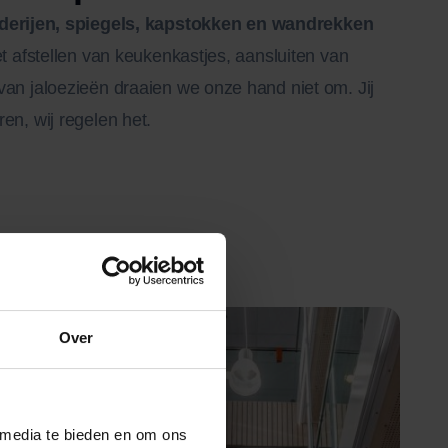
lderijen, spiegels, kapstokken en wandrekken
et afstellen van keukenkastjes, aansluiten van
an jaloezieën draaien we onze hand niet om. Jij
en, wij regelen het.
Over
 media te bieden en om ons