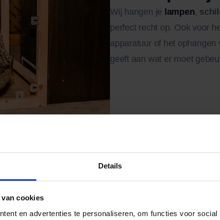
Wij hangen je
lampen
,
schi
perfect recht op. Ook voor h
apparatuur of het ophangen v
geeft aan wat er moet gebeur
Details
 van cookies
ent en advertenties te personaliseren, om functies voor social