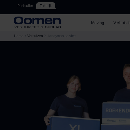
Particulier
Zakelijk
Moving
Verhuisli
Home
Verhuizen
Handyman service