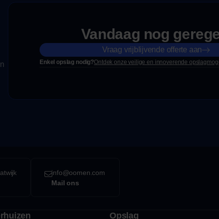
Vandaag nog geregel
Vraag vrijblijvende offerte aan
Enkel opslag nodig?
Ontdek onze veilige en innoverende opslagmog
an
atwijk
info@oomen.com
Mail ons
erhuizen
Opslag