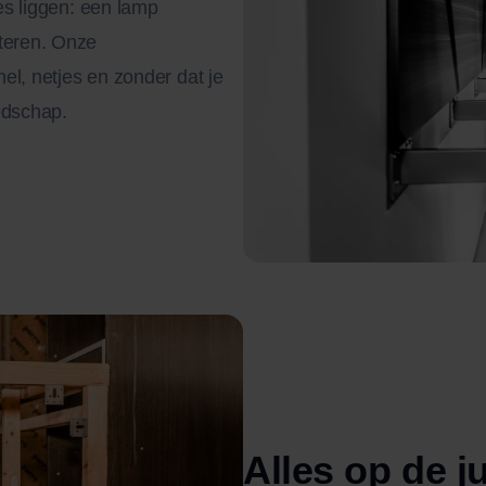
jes liggen: een lamp
nteren. Onze
nel, netjes en zonder dat je
edschap.
Alles op de ju