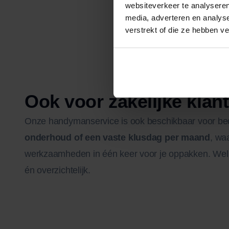
websiteverkeer te analyseren
media, adverteren en analys
verstrekt of die ze hebben v
Ook voor zakelijke klan
Onze handymanservice is ook beschikbaar voor be
onderhoud of een vaste klusdag per maand
, waa
werkzaamheden in één keer voor je oppakken. Wel z
én overzichtelijk.