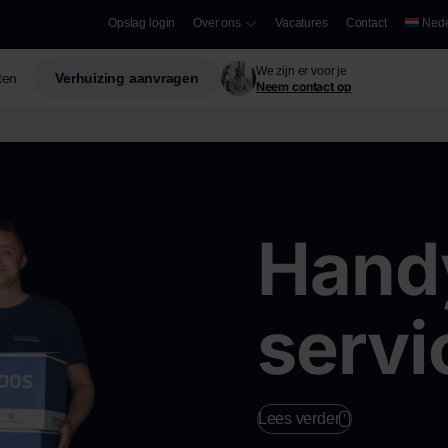
Opslag login
Over ons
Vacatures
Contact
Nede
We zijn er voor je
ften
Verhuizing aanvragen
Neem contact op
Hand
servi
Lees verder