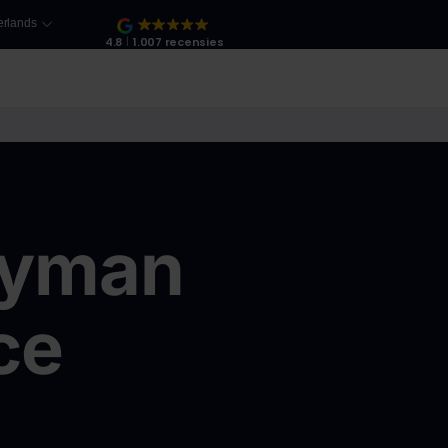
rlands
4.8
1.007 recensies
Zakelijk diensten
yman
ce