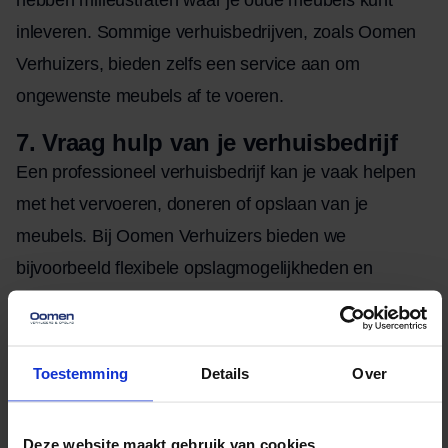
hebben milieustraten waar je oude meubels kunt
inleveren. Sommige verhuisbedrijven, zoals Oomen
Verhuizers, bieden zelfs een service aan om
ongewenste meubels af te voeren.
7.
Vraag hulp van je verhuisbedrijf
Een professioneel verhuisbedrijf kan je vaak helpen
met het vervoeren, doneren of opslaan van je
meubels. Bij Oomen Verhuizers bieden we
bijvoorbeeld flexibele opslagmogelijkheden en
transportservices die het hele proces een stuk
eenvoudiger maken.
Toestemming
Details
Over
Geschreven door
Deze website maakt gebruik van cookies