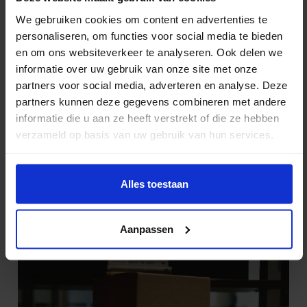
Guido Baalbergen
We gebruiken cookies om content en advertenties te
LinkedIn
personaliseren, om functies voor social media te bieden
en om ons websiteverkeer te analyseren. Ook delen we
Hoi! Ik ben Guido Baalbergen, 30 jaar en woon in Rijnsburg. Al
informatie over uw gebruik van onze site met onze
6,5 jaar zet ik me met veel energie in als Directeur bij Oomen
partners voor social media, adverteren en analyse. Deze
Verhuizers. Ik zorg ervoor dat alles op rolletjes loopt, zowel op
partners kunnen deze gegevens combineren met andere
de werkvloer als achter de schermen. Verhuizen is een vak
informatie die u aan ze heeft verstrekt of die ze hebben
apart, en daar vertel ik graag meer over in mijn blogs. Dus als je
op zoek bent naar handige verhuistips – blijf vooral lezen!
verzameld op basis van uw gebruik van hun services.
Lees meer
Meer gerelateerde
Bekijk alle
Alles toestaan
verhuistips
verhuistips
Aanpassen