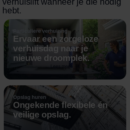
verhuislift wanneer je die nodig
maar zorgt er ook voor dat de verhuisdag sneller
hebt.
en […]
Particuliere verhuizing
Ervaar een zorgeloze
verhuisdag naar je
nieuwe droomplek.
Lees meer
Opslag huren
Ongekende flexibele én
veilige opslag.
Lees meer