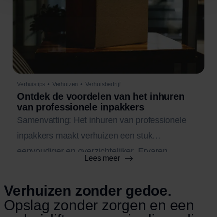
Verhuistips
•
Verhuizen
•
Verhuisbedrijf
Ontdek de voordelen van het inhuren
van professionele inpakkers
Samenvatting: Het inhuren van professionele
inpakkers maakt verhuizen een stuk
eenvoudiger en overzichtelijker. Ervaren
Lees meer
inpakkers zorgen ervoor dat al je spullen veilig,
efficiënt en met de juiste materialen worden
Verhuizen zonder gedoe.
verpakt, waardoor de kans op schade minimaal
Opslag zonder zorgen en een
is. Dit bespaart niet alleen veel tijd en stress,