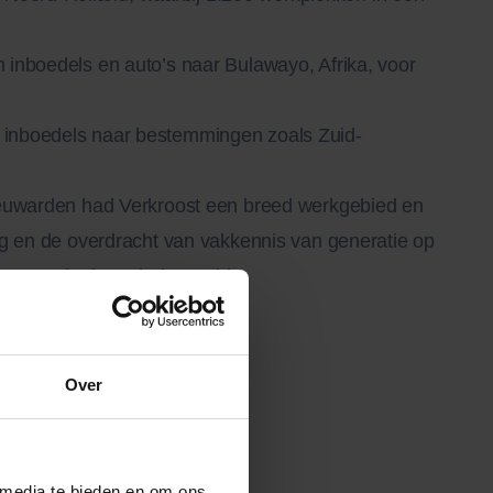
an inboedels en auto’s naar Bulawayo, Afrika, voor
re inboedels naar bestemmingen zoals Zuid-
eeuwarden had Verkroost een breed werkgebied en
ng en de overdracht van vakkennis van generatie op
de naam in de verhuiswereld.
Over
 media te bieden en om ons