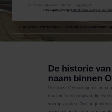
n
Geheel vrijblijvend
Binnen 1 dag geregeld
u
m
Enkel opslag nodig?
Ontdek onze veilige en innove
m
e
r
De grootste van Nederland
Verzekerd tot €125.000 zonder eig
j
e
De historie va
naam binnen O
Verkroost Verhuizingen is een naa
maatwerk en hoogwaardige verhui
vooropstonden. Ooit begonnen me
zowel nationale als internation