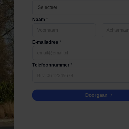
Naam
*
First
Last
E-mailadres
*
Telefoonnummer
*
T
e
Doorgaan
l
e
f
o
o
n