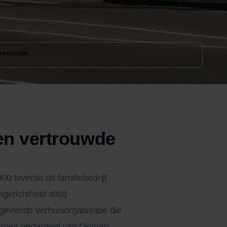
 recensies
een vertrouwde
0 leverde dit familiebedrijf
erichtheid altijd
gevende verhuisorganisatie die
izingen onderdeel van Oomen