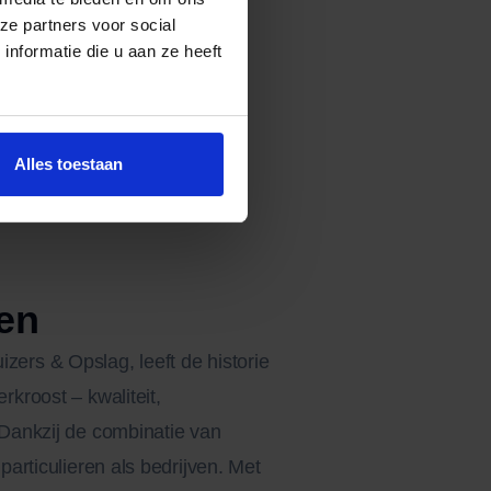
ze partners voor social
nformatie die u aan ze heeft
Alles toestaan
en
ers & Opslag, leeft de historie
kroost – kwaliteit,
 Dankzij de combinatie van
articulieren als bedrijven. Met