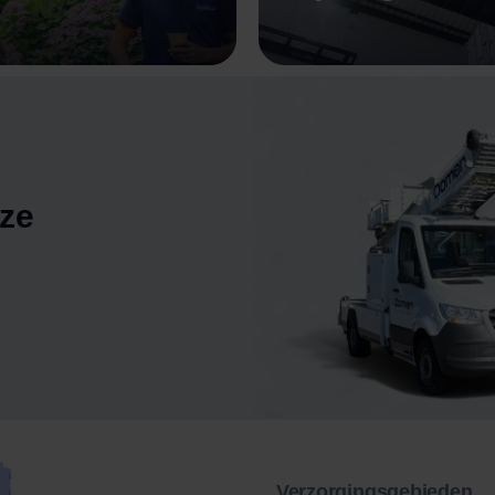
nze
Verzorgingsgebieden