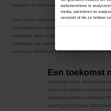
waardoor de vertrouwde service en vakbekwaamhei
websiteverkeer te analyseren
media, adverteren en analys
verstrekt of die ze hebben v
Voor Oomen Verhuizers & Opslag betekende de over
toonaangevend verhuisbedrijf. Door de extra schaalg
waaronder grote organisaties met complexe verhui
combinatie van traditionele vakkennis en moderne 
verhuizing efficiënt en met de hoogste zorg uit te v
Een toekomst m
Hoewel de naam Verkroost Verhui
voort in de manier waarop het be
betrouwbaarheid en klantgericht
ervaring en innovatie blijft Oom