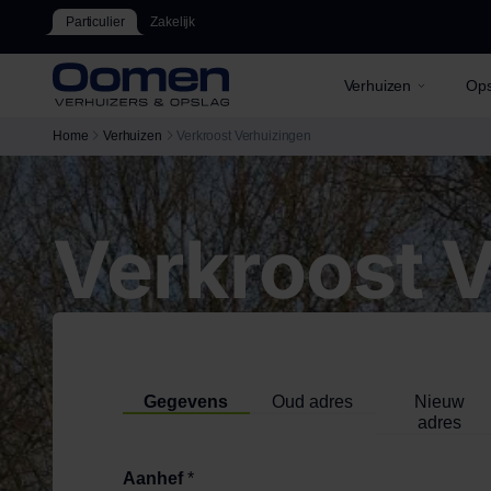
Particulier
Zakelijk
Verhuizen
Ops
Home
Verhuizen
Verkroost Verhuizingen
Verkroost 
Gegevens
Oud adres
Nieuw
adres
Aanhef
*