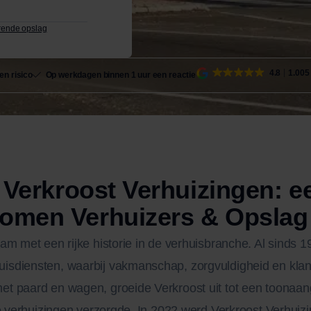
rende opslag
4.8
1.005
en risico
Op werkdagen binnen 1 uur een reactie
n Verkroost Verhuizingen: 
omen Verhuizers & Opslag
m met een rijke historie in de verhuisbranche. Al sinds 190
sdiensten, waarbij vakmanschap, zorgvuldigheid en klantg
t paard en wagen, groeide Verkroost uit tot een toonaan
ale verhuizingen verzorgde. In 2022 werd Verkroost Verhu