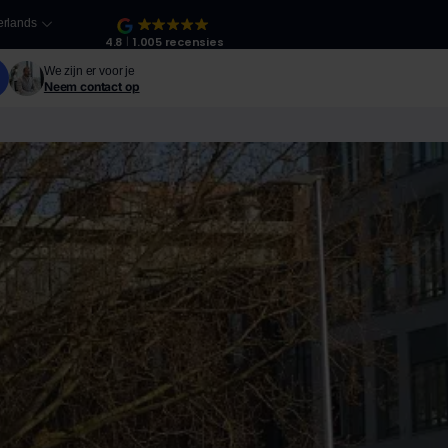
rlands
4.8
1.005 recensies
We zijn er voor je
Neem contact op