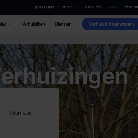
Opslag login
Over ons
Vacatures
Contact
Nede
Verhuizing aanvragen
lag
Verhuisliften
Diensten
Verhuizingen
Informatie