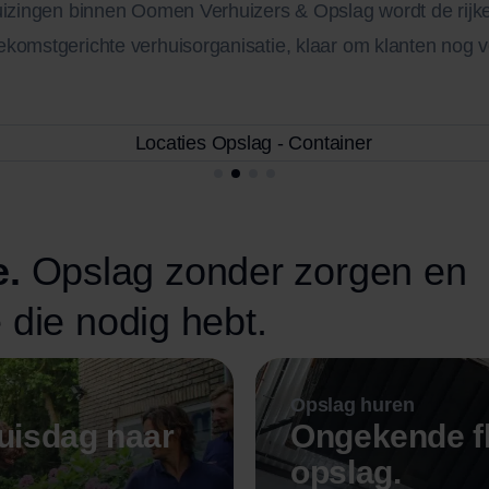
uizingen binnen Oomen Verhuizers & Opslag wordt de rijke h
komstgerichte verhuisorganisatie, klaar om klanten nog v
e.
Opslag zonder zorgen en
 die nodig hebt.
Opslag huren
uisdag naar
Ongekende fl
opslag.