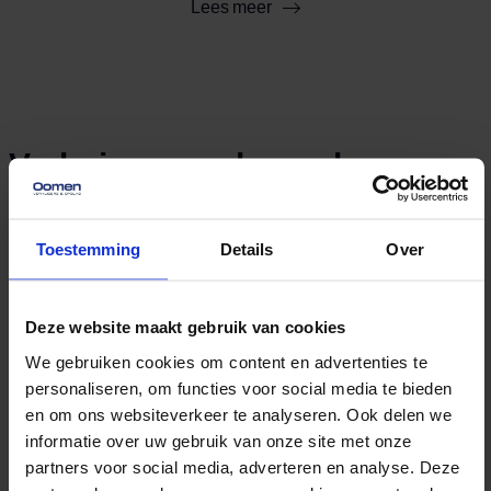
Lees meer
gereden kilometer op vrijwel alle snelwegen en
op een aantal provinciale en gemeentelijke
wegen. Voor de transport- en verhuisbranche is
dat een flinke verandering, en de meeste
bedrijven berekenen de extra kosten door aan
Verhuizen zonder gedoe.
Opslag zonder zorgen en een
hun […]
verhuislift wanneer je die nodig
Toestemming
Details
Over
hebt.
Deze website maakt gebruik van cookies
Particuliere verhuizing
We gebruiken cookies om content en advertenties te
Ervaar een zorgeloze
personaliseren, om functies voor social media te bieden
verhuisdag naar je
en om ons websiteverkeer te analyseren. Ook delen we
nieuwe droomplek.
informatie over uw gebruik van onze site met onze
partners voor social media, adverteren en analyse. Deze
Lees meer