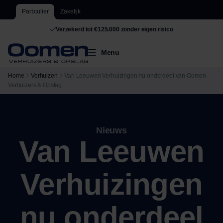
Particulier
Zakelijk
Op werkdagen binnen 1 uur een reactie
Menu
Home
Verhuizen
Van Leeuwen Verhuizingen nu onderdeel van Oomen
Verhuizers & Opslag
Nieuws
Van Leeuwen
Verhuizingen
nu onderdeel