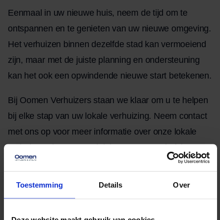
Eenmaal in uw nieuwe huis, neem de tijd om te
ontspannen en te genieten van uw nieuwe omgeving.
Het verhuizen binnen dezelfde stad kan vermoeiend
zijn, maar met de juiste planning en ondersteuning
kan het ook een opwindende nieuwe start betekenen.
Bij Oomen Verhuizers staan we klaar om u te helpen
bij elke stap van uw lokale verhuizing. Neem
contact
met ons op voor meer informatie over onze lokale
verhuisservices en ontdek hoe we uw verhuizing
binnen dezelfde stad soepel en stressvrij kunnen
maken.
Toestemming
Details
Over
Geschreven door
Deze website maakt gebruik van cookies