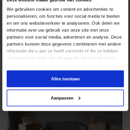
Guido Baalbergen
We gebruiken cookies om content en advertenties te
LinkedIn
personaliseren, om functies voor social media te bieden
en om ons websiteverkeer te analyseren. Ook delen we
Hoi! Ik ben Guido Baalbergen, 30 jaar en woon in Rijnsburg. Al
informatie over uw gebruik van onze site met onze
6,5 jaar zet ik me met veel energie in als Directeur bij Oomen
partners voor social media, adverteren en analyse. Deze
Verhuizers. Ik zorg ervoor dat alles op rolletjes loopt, zowel op
partners kunnen deze gegevens combineren met andere
de werkvloer als achter de schermen. Verhuizen is een vak
informatie die u aan ze heeft verstrekt of die ze hebben
apart, en daar vertel ik graag meer over in mijn blogs. Dus als je
verzameld op basis van uw gebruik van hun services.
op zoek bent naar handige verhuistips – blijf vooral lezen!
Lees meer
Meer gerelateerde
Alles toestaan
Bekijk alle
verhuistips
verhuistips
Aanpassen