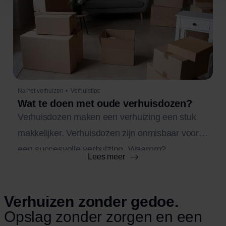
Na het verhuizen
•
Verhuistips
Wat te doen met oude verhuisdozen?
Verhuisdozen maken een verhuizing een stuk
makkelijker. Verhuisdozen zijn onmisbaar voor
een succesvolle verhuizing. Waarom?
Lees meer
Verhuisdozen dragen bij aan de bescherming,
sortering en ordening van je spullen. Ook voor
ons als verhuisbedrijf komen verhuisdozen heel
Verhuizen zonder gedoe.
Opslag zonder zorgen en een
erg goed van pas van de verhuizing. Ook de