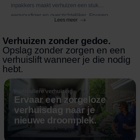
inpakkers maakt verhuizen een stuk
eenvoudiger en overzichtelijker. Ervaren
Lees meer
inpakkers zorgen ervoor dat al je spullen veilig,
efficiënt en met de juiste materialen worden
Verhuizen zonder gedoe.
verpakt, waardoor de kans op schade minimaal
Opslag zonder zorgen en een
is. Dit bespaart niet alleen veel tijd en stress,
verhuislift wanneer je die nodig
maar zorgt er ook voor dat de verhuisdag sneller
hebt.
en […]
Particuliere verhuizing
Ervaar een zorgeloze
verhuisdag naar je
nieuwe droomplek.
Lees meer