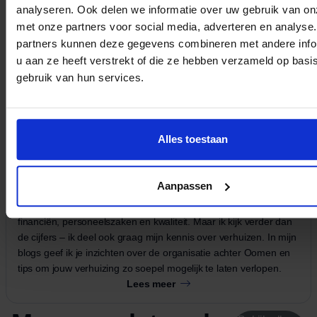
analyseren. Ook delen we informatie over uw gebruik van on
bij het plannen, inpakken en vervoeren van al jouw
met onze partners voor social media, adverteren en analyse
bezittingen. Kies voor gemak, kies voor
partners kunnen deze gegevens combineren met andere info
u aan ze heeft verstrekt of die ze hebben verzameld op basi
professionaliteit, kies voor Oomen Verhuizers!
gebruik van hun services.
Geschreven door
Alles toestaan
Frans Oomen
LinkedIn
Aanpassen
Hi, ik ben Frans! 62 jaar en woon in Hilversum. Als CFO bij
Oomen Verhuizers houd ik me al 8 jaar bezig met alles rondom
financiën, personeelszaken en kwaliteit. Maar ik kijk verder dan
de cijfers – ik deel ook graag mijn kennis over verhuizen. In mijn
blogs geef ik je inzichten over de organisatie achter Oomen en
tips om jouw verhuizing zo soepel mogelijk te laten verlopen.
Lees meer