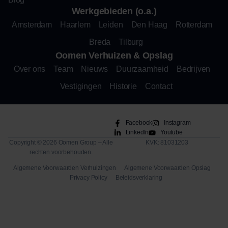
Werkgebieden (o.a.)
Amsterdam
Haarlem
Leiden
Den Haag
Rotterdam
Breda
Tilburg
Oomen Verhuizen & Opslag
Over ons
Team
Nieuws
Duurzaamheid
Bedrijven
Vestigingen
Historie
Contact
Facebook
Instagram
LinkedIn
Youtube
Copyright © 2026 Oomen Group – Alle
KVK: 81031203
rechten voorbehouden.
Algemene Voorwaarden Verhuizingen
Algemene Voorwaarden Opslag
Privacy Policy
Beleidsverklaring