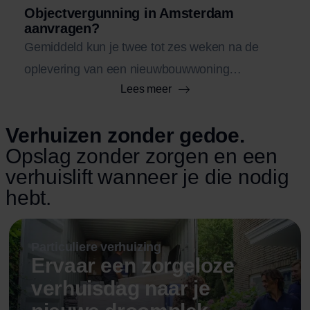
Objectvergunning in Amsterdam
aanvragen?
Gemiddeld kun je twee tot zes weken na de
oplevering van een nieuwbouwwoning
Lees meer
verhuizen, afhankelijk van hoe snel muren en
vloeren drogen. In deze periode verdampt
Verhuizen zonder gedoe.
bouwvocht en kunnen opleverpunten nog
Opslag zonder zorgen en een
worden hersteld. Verhuis je te vroeg, dan riskeer
verhuislift wanneer je die nodig
je schade zoals schimmel of kromtrekkende
hebt.
vloeren. Wacht dus tot de luchtvochtigheid onder
de 60 procent is voordat je je spullen verhuist.
Particuliere verhuizing
Ervaar een zorgeloze
verhuisdag naar je