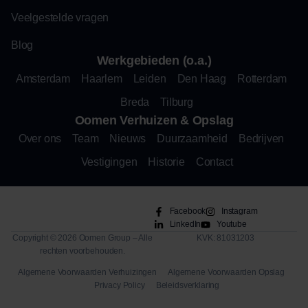
Veelgestelde vragen
Blog
Werkgebieden (o.a.)
Amsterdam
Haarlem
Leiden
Den Haag
Rotterdam
Breda
Tilburg
Oomen Verhuizen & Opslag
Over ons
Team
Nieuws
Duurzaamheid
Bedrijven
Vestigingen
Historie
Contact
Facebook
Instagram
LinkedIn
Youtube
Copyright © 2026 Oomen Group – Alle
KVK: 81031203
rechten voorbehouden.
Algemene Voorwaarden Verhuizingen
Algemene Voorwaarden Opslag
Privacy Policy
Beleidsverklaring