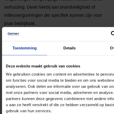
verhuizing. Denk hierbij aan brandveiligheid of
milieuvergunningen die specifiek kunnen zijn voor
jouw bedrijfstak.
Het kan ook nuttig zijn om klanten via nieuwsbrieven
of social media over de verhuizing te vertellen. Zo
Toestemming
Details
O
blijven ze betrokken bij jouw bedrijf en weten ze waar
ze jou nu kunnen vinden.
Deze website maakt gebruik van cookies
Zorg ervoor dat deze stappen tijdig worden genomen,
We gebruiken cookies om content en advertenties te persona
om functies voor social media te bieden en om ons websitev
zodat alles goed geregeld is voordat de verhuisdag
analyseren. Ook delen we informatie over uw gebruik van on
daar is. Met Oomen Verhuizers aan je zijde, weet je
met onze partners voor social media, adverteren en analyse
zeker dat zowel het fysieke aspect als de
partners kunnen deze gegevens combineren met andere info
u aan ze heeft verstrekt of die ze hebben verzameld op basi
administratieve kant goed wordt afgehandeld,
gebruik van hun services.
waardoor jij zorgeloos verder kunt bouwen aan jouw